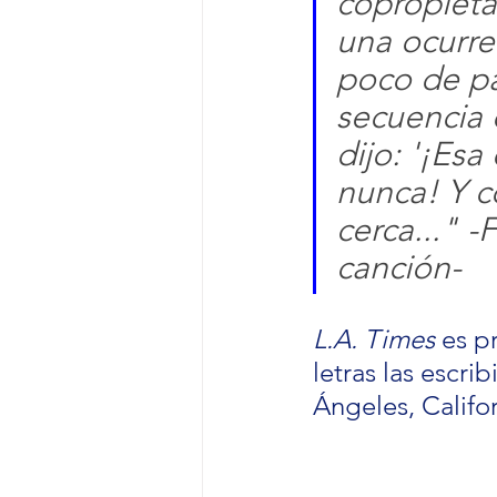
copropietar
una ocurre
poco de pá
secuencia 
dijo: '¡Esa
nunca! Y c
cerca..." -
canción-
L.A. Times
 es p
letras las escri
Ángeles, Califor