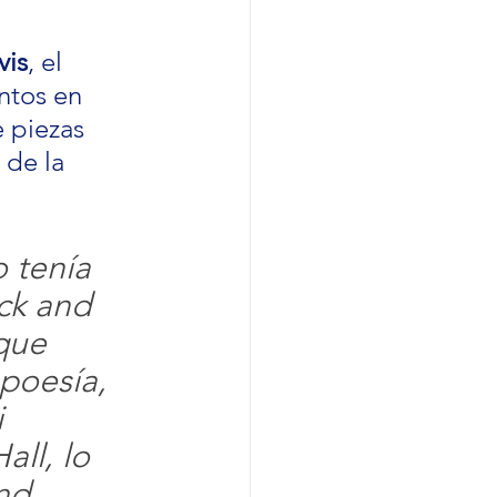
vis
, el 
ntos en 
 piezas 
 de la 
 tenía 
ck and 
que 
poesía, 
 
ll, lo 
nd 