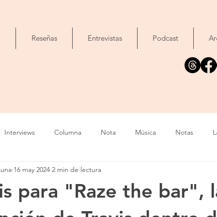
o
Reseñas
Entrevistas
Podcast
Ar
Interviews
Columna
Nota
Música
Notas
L
Luna
16 may 2024
2 min de lectura
Cine
Foto
Exposición
Libros
Concierto
T
is para "Raze the bar", l
Evento
Cómic
Canción
Fallecimiento
IA