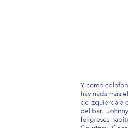
Y como colofón 
hay nada más el
de izquierda a d
del bar,  Johnn
feligreses habi
Courtney, Geor