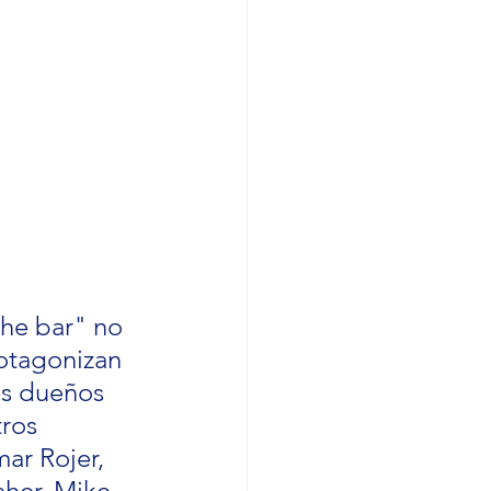
the bar" no 
otagonizan 
os dueños 
ros 
ar Rojer, 
her, Mike 