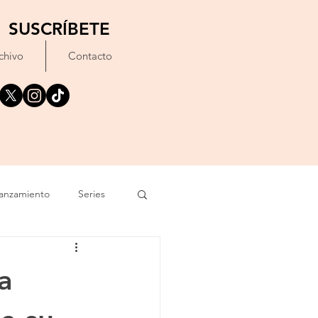
SUSCRÍBETE
chivo
Contacto
anzamiento
Series
exto
Festival
a
Erótico