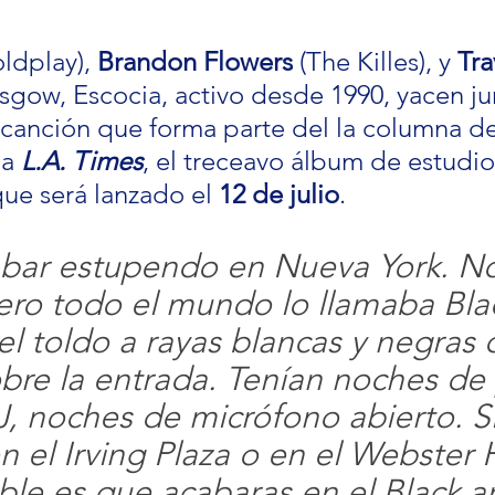
oldplay), 
Brandon Flowers
 (The Killes), y 
Tra
sgow, Escocia, activo desde 1990, yacen ju
 canción que forma parte del la columna de
a 
L.A. Times
, el treceavo álbum de estudio
e será lanzado el 
12 de julio
.
bar estupendo en Nueva York. No
ro todo el mundo lo llamaba Bla
el toldo a rayas blancas y negras 
bre la entrada. Tenían noches de 
, noches de micrófono abierto. Si
 el Irving Plaza o en el Webster Ha
le es que acabaras en el Black a