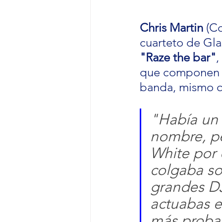
Chris Martin
 (C
cuarteto de Gla
"Raze the bar"
,
que componen 
banda, mismo qu
"Había un 
nombre, pe
White por 
colgaba so
grandes DJ
actuabas en
más probab