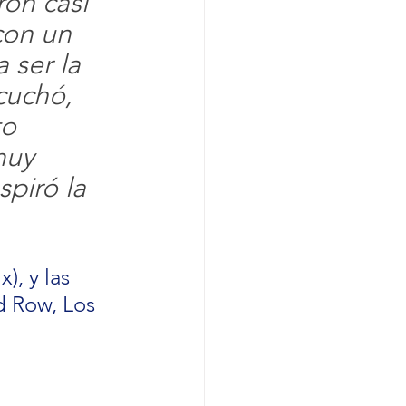
on casi 
con un 
ser la 
cuchó, 
to 
muy 
spiró la 
), y las 
d Row, Los 