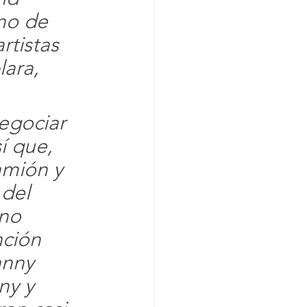
no de 
tistas 
lara, 
egociar 
í que, 
amión y 
 del 
no 
nción 
hnny 
ny y 