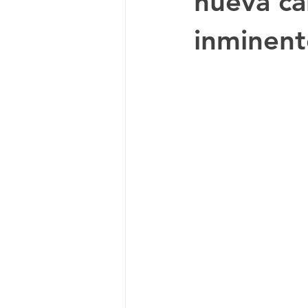
nueva ca
inminent
Documental
Anime