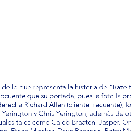
de lo que representa la historia de "Raze 
ocuente que su portada, pues la foto la pr
erecha Richard Allen (cliente frecuente), l
y Yerington y Chris Yerington, además de ot
tuales tales como Caleb Braaten, Jasper, Om
ge, Ethan Minsker, Dave Ransone, Betsy Ma