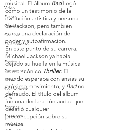
musical. El álbum 
Bad
 llegó 
Video
como un testimonio de la 
Evento
evolución artística y personal 
de Jackson, pero también 
Cómic
como una declaración de 
Canción
poder y autoafirmación.
Fallecimiento
En este punto de su carrera, 
IA
Michael Jackson ya había 
Erótico
dejado su huella en la música 
con el icónico 
Thriller
. El 
Documental
mundo esperaba con ansias su 
Anime
próximo movimiento, y 
Bad 
no 
Colaboración
defraudó. El título del álbum 
Gira
fue una declaración audaz que 
Reseña
desafió cualquier 
preconcepción sobre su 
Propuesta
música.
Literatura