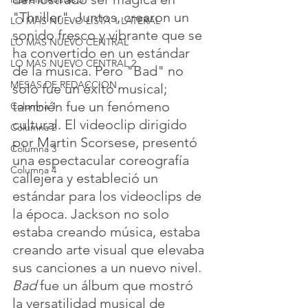
"Thriller". Juntos, crearon un 
LO MAS NUEVO LISTA 1 LATERAL
sonido fresco y vibrante que se 
LO MAS NUEVO CENTRAL
ha convertido en un estándar 
LO MAS NUEVO CENTRAL 2
de la música. Pero "Bad" no 
MESAS DE REDACCION
solo fue un éxito musical; 
también fue un fenómeno 
Columna 1
cultural. El videoclip dirigido 
Columna 2
por Martin Scorsese, presentó 
Columna 3
una espectacular coreografía 
Columna 4
callejera y estableció un 
estándar para los videoclips de 
la época. Jackson no solo 
estaba creando música, estaba 
creando arte visual que elevaba 
sus canciones a un nuevo nivel.
Bad
 fue un álbum que mostró 
la versatilidad musical de 