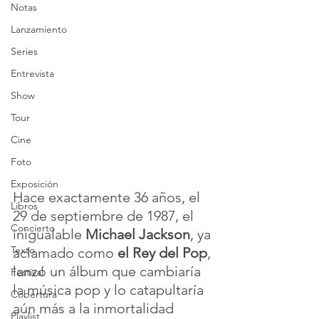
Notas
Lanzamiento
Series
Entrevista
Show
Tour
Cine
Foto
Exposición
Hace exactamente 36 años, el 
Libros
29 de septiembre de 1987, el 
Concierto
inigualable 
Michael Jackson
, ya 
Texto
aclamado como 
el Rey del Pop
, 
lanzó un álbum que cambiaría 
Festival
la música pop y lo catapultaría 
Cobertura
aún más a la inmortalidad 
Playlist