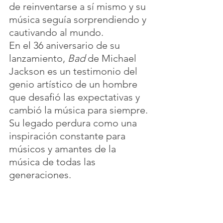
de reinventarse a sí mismo y su 
música seguía sorprendiendo y 
cautivando al mundo.
En el 36 aniversario de su 
lanzamiento, 
Bad
 de Michael 
Jackson es un testimonio del 
genio artístico de un hombre 
que desafió las expectativas y 
cambió la música para siempre. 
Su legado perdura como una 
inspiración constante para 
músicos y amantes de la 
música de todas las 
generaciones.
https://video.wixstatic.com/video/0e871b_d6
27cabd48ec45ed9872c671cf372ab9/1080p/m
p4/file.mp4