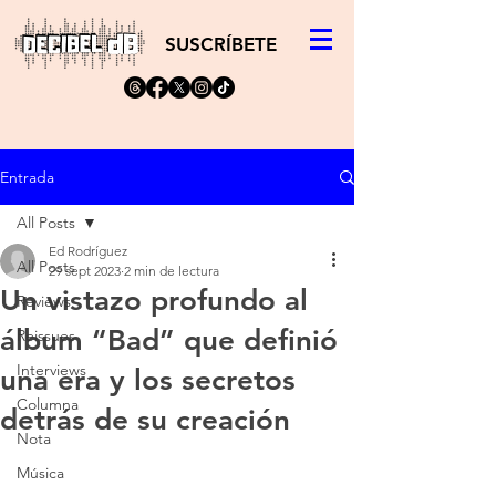
SUSCRÍBETE
Entrada
All Posts
Ed Rodríguez
All Posts
29 sept 2023
2 min de lectura
Un vistazo profundo al
Reviews
álbum “Bad” que definió
Reissues
Interviews
una era y los secretos
Columna
detrás de su creación
Nota
Música