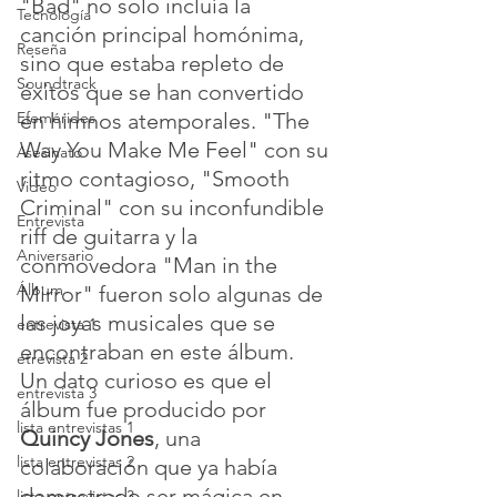
"Bad" no solo incluía la 
Tecnología
canción principal homónima, 
Reseña
sino que estaba repleto de 
Soundtrack
éxitos que se han convertido 
Efemérides
en himnos atemporales. "The 
Way You Make Me Feel" con su 
Asesinato
ritmo contagioso, "Smooth 
Video
Criminal" con su inconfundible 
Entrevista
riff de guitarra y la 
Aniversario
conmovedora "Man in the 
Álbum
Mirror" fueron solo algunas de 
las joyas musicales que se 
entrevista 1
encontraban en este álbum.
etrevista 2
Un dato curioso es que el 
entrevista 3
álbum fue producido por 
lista entrevistas 1
Quincy Jones
, una 
lista entrevistas 2
colaboración que ya había 
demostrado ser mágica en 
lista entrevistas 3