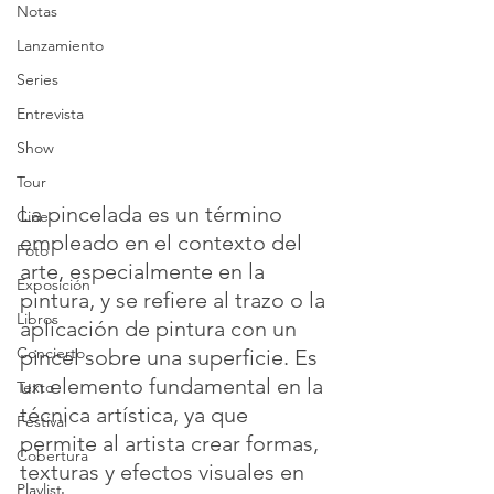
Notas
Lanzamiento
Series
Entrevista
Show
Tour
La pincelada es un término 
Cine
empleado en el contexto del 
Foto
arte, especialmente en la 
Exposición
pintura, y se refiere al trazo o la 
Libros
aplicación de pintura con un 
Concierto
pincel sobre una superficie. Es 
un elemento fundamental en la 
Texto
técnica artística, ya que 
Festival
permite al artista crear formas, 
Cobertura
texturas y efectos visuales en 
Playlist