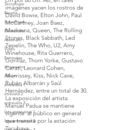
cm por 80 cm. Así, en tales 
Tecnología
imágenes yacen los rostros de
Reseña
David Bowie, Elton John, Paul 
Soundtrack
McCartney, Joan Baez, 
Madonna, Queen, The Rolling 
Efemérides
Stones, Black Sabbath, Led 
Asesinato
Zepelin, The Who, U2, Amy 
Video
Winehouse, Rita Guerrero, 
Entrevista
Gorillaz, Thom Yorke, Gustavo 
Aniversario
Cerati, Leonard Cohen, 
Morrissey, Kiss, Nick Cave, 
Álbum
Rubén Albarrán y Saúl 
entrevista 1
Hernández, entre un total de 30.
etrevista 2
La exposición del artista 
entrevista 3
Manuel Padua se mantiene 
lista entrevistas 1
vigente 
 al público en general 
que transite por la estación 
lista entrevistas 2
Tacubaya.
lista entrevistas 3