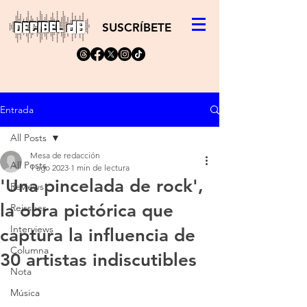
SUSCRÍBETE
Entrada
All Posts
Mesa de redacción
All Posts
1 ago 2023
1 min de lectura
'Una pincelada de rock',
Reviews
la obra pictórica que
Reissues
Interviews
captura la influencia de
Columna
30 artistas indiscutibles
Nota
Música