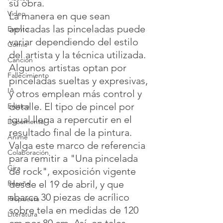
su obra.
Video
La manera en que sean 
aplicadas las pinceladas puede 
Evento
variar dependiendo del estilo 
Cómic
del artista y la técnica utilizada. 
Canción
Algunos artistas optan por 
Fallecimiento
pinceladas sueltas y expresivas, 
IA
y otros emplean más control y 
detalle. El tipo de pincel por 
Erótico
igual llega a repercutir en el 
Documental
resultado final de la pintura.
Anime
Valga este marco de referencia 
Colaboración
para remitir a "Una pincelada 
Gira
de rock", exposición vigente 
desde el 19 de abril, y que 
Reseña
abarca 30 piezas de acrílico 
Propuesta
sobre tela en medidas de 120 
Literatura