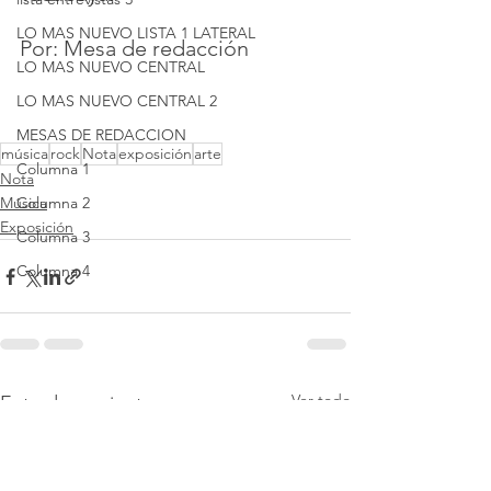
LO MAS NUEVO LISTA 1 LATERAL
Por: Mesa de redacción
LO MAS NUEVO CENTRAL
LO MAS NUEVO CENTRAL 2
MESAS DE REDACCION
música
rock
Nota
exposición
arte
Columna 1
Nota
Columna 2
Música
Exposición
Columna 3
Columna 4
Ver todo
Entradas recientes