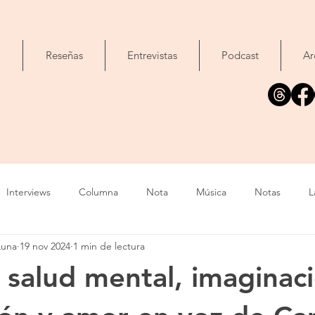
o
Reseñas
Entrevistas
Podcast
Ar
Interviews
Columna
Nota
Música
Notas
L
Luna
19 nov 2024
1 min de lectura
Cine
Foto
Exposición
Libros
Concierto
T
 salud mental, imaginaci
Evento
Cómic
Canción
Fallecimiento
IA