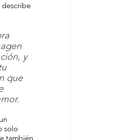
a describe 
ra 
magen 
ción, y 
tu 
ón que 
e 
amor.
un 
 solo 
ue también 