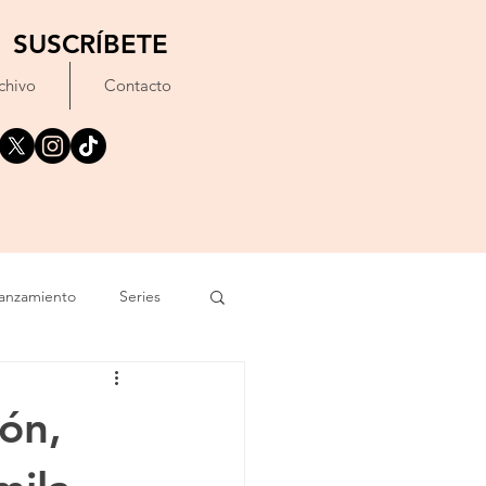
SUSCRÍBETE
chivo
Contacto
anzamiento
Series
exto
Festival
ón,
Erótico