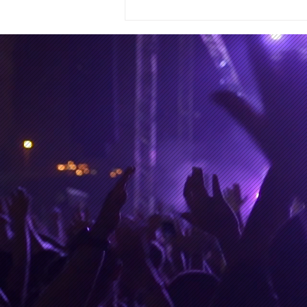
¿Kanye West expuesto y en
entredicho en los tiempos
de la IA?