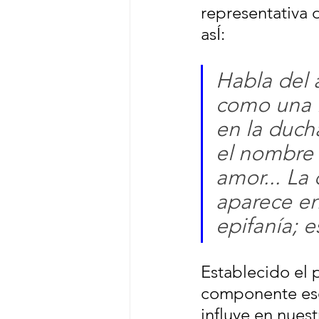
representativa d
asÍ:
Habla del 
como una l
en la duch
el nombre 
amor... La
aparece en
epifanía; e
Establecido el p
componente esen
influye en nues