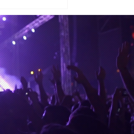
urio Subterráneo', una
lgama de
cal, audiovisual,
rial y escénica en el
o de Encuentro
iversos-NGM