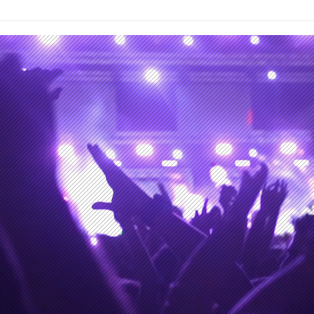
Los Hermanos Ilabaca en
'Tug
curso de colisión para
ama
materializar su siguiente
musi
álbum de estudio
edito
marc
Mult