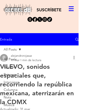
SUSCRÍBETE
Entrada
All Posts
alejandrorojasaz
All Posts
17 mar
1 min de lectura
VILEVO, sonidos
Reviews
espaciales que,
Reissues
Interviews
recorriendo la república
Columna
mexicana, aterrizarán en
Nota
la CDMX
Música
Actualizado:
31 mar