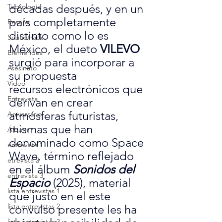
décadas después, y en un 
Tecnología
país completamente 
Reseña
distinto como lo es 
Soundtrack
México, el dueto 
VILEVO
Efemérides
surgió para incorporar a 
Asesinato
su propuesta 
Video
recursos electrónicos que 
Entrevista
derivan en crear 
atmósferas futuristas, 
Aniversario
mismas que han 
Álbum
denominado como Space 
entrevista 1
Wave, término reflejado 
etrevista 2
en el álbum 
Sonidos del 
entrevista 3
Espacio
 (2025), material 
lista entrevistas 1
que justo en el este 
lista entrevistas 2
convulso presente les ha 
lista entrevistas 3