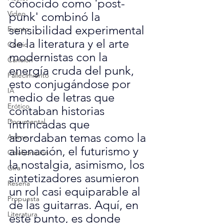
conocido como 'post-
Video
punk' combinó la 
sensibilidad experimental 
Evento
de la literatura y el arte 
Cómic
modernistas con la 
Canción
energía cruda del punk, 
Fallecimiento
esto conjugándose por 
IA
medio de letras que 
Erótico
contaban historias 
Documental
intrincadas que 
abordaban temas como la 
Anime
alienación, el futurismo y 
Colaboración
la nostalgia, asimismo, los 
Gira
sintetizadores asumieron 
Reseña
un rol casi equiparable al 
Propuesta
de las guitarras. Aquí, en 
Literatura
este punto, es donde 