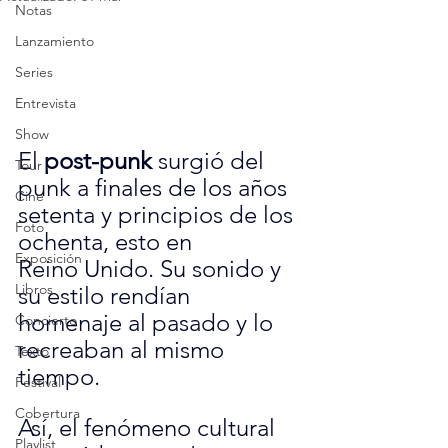
Notas
Lanzamiento
Series
Entrevista
Show
El 
post-punk
 surgió del 
Tour
punk a finales de los años 
Cine
setenta y principios de los 
Foto
ochenta, esto en 
Exposición
Reino Unido. Su sonido y 
Libros
su estilo rendían 
homenaje al pasado y lo 
Concierto
recreaban al mismo 
Texto
tiempo. 
Festival
Cobertura
Así, el fenómeno cultural 
Playlist