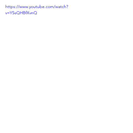
https://www.youtube.com/watch?
v=YSsQHBfXvnQ
Por: J. Alejandro Rojas 
Luna
LO MAS NUEVO LISTA 1 LATERAL
Columna 1
Gira