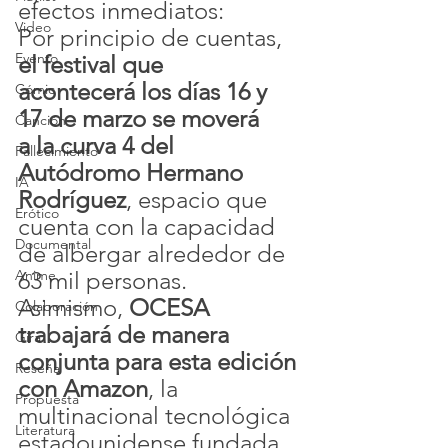
efectos inmediatos: 
Video
Por principio de cuentas, 
Evento
el festival que 
acontecerá los días 16 y 
Cómic
17 de marzo se moverá 
Canción
a la curva 4 del 
Fallecimiento
Autódromo Hermano 
IA
Rodríguez
, espacio que 
Erótico
cuenta con la capacidad 
Documental
de albergar alrededor de 
63 mil personas.
Anime
Asimismo, 
OCESA 
Colaboración
trabajará de manera 
Gira
conjunta para esta edición 
Reseña
con Amazon
, la 
Propuesta
multinacional tecnológica 
Literatura
estadounidense fundada 