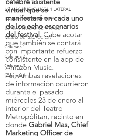
célebre asistente 
virtual que se 
LO MAS NUEVO LISTA 1 LATERAL
manifestará en cada uno 
LO MAS NUEVO CENTRAL
de los ocho escenarios 
LO MAS NUEVO CENTRAL 2
del festival
. Cabe acotar 
MESAS DE REDACCION
que también se contará 
Columna 1
con importante refuerzo 
Columna 2
consistente en la app de 
Amazon Music.
Columna 3
Así, Ambas revelaciones 
Columna 4
de información ocurrieron 
durante el pasado 
miércoles 23 de enero al 
interior del Teatro 
Metropólitan, recinto en 
donde 
Gabriel Mas, Chief 
Marketing Officer de 