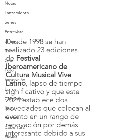
Notas
Lanzamiento
Series
Entrevista
Desde 1998 se han 
Show
realizado 23 ediciones 
Tour
de 
Festival 
Cine
Iberoamericano de 
Foto
Cultura Musical Vive 
Exposición
Latino
, lapso de tiempo 
Libros
significativo y que este 
2024 establece dos 
Concierto
novedades que colocan al 
Texto
evento en un rango de 
Festival
renovación por demás 
Cobertura
interesante debido a sus 
Playlist