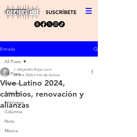
SUSCRÍBETE
Entrada
All Posts
J. Alejandro Rojas Luna
All Posts
24 ene 2024
2 min de lectura
Vive Latino 2024,
Reviews
cambios, renovación y
Reissues
Interviews
alianzas
Columna
Nota
Música