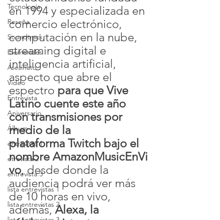
Tecnología
en 1994 y especializada en 
comercio electrónico, 
Reseña
computación en la nube, 
Soundtrack
streaming digital e 
Efemérides
inteligencia artificial, 
Asesinato
aspecto que abre el 
Video
espectro 
para que Vive 
Entrevista
Latino cuente este año 
Aniversario
con transmisiones por 
medio de la 
Álbum
plataforma Twitch bajo el 
entrevista 1
nombre AmazonMusicEnVi
etrevista 2
vo
, desde donde la 
entrevista 3
audiencia podrá ver más 
lista entrevistas 1
de 10 horas en vivo, 
lista entrevistas 2
además, 
Alexa, la 
lista entrevistas 3