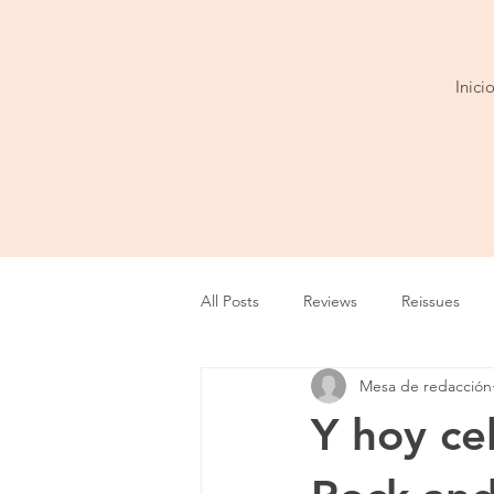
Inici
All Posts
Reviews
Reissues
Mesa de redacción
Entrevista
Show
Tour
Y hoy ce
Cobertura
Playlist
Video