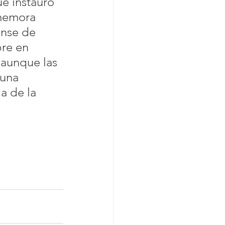
ue instauró 
memora  
ense de 
re en 
 aunque las 
 una 
a de la 