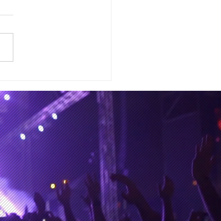
ry Single Weekend", la
a canción de The
anches, que cuenta con
olaboración de Jamie xx