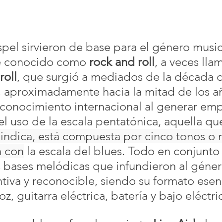
spel sirvieron de base para el género music
e conocido como 
rock and roll
, a veces lla
roll
, que surgió a mediados de la década d
 aproximadamente hacia la mitad de los añ
econocimiento internacional al generar emp
el uso de la escala pentatónica, aquella qu
ndica, está compuesta por cinco tonos o n
n con
 la escala del blues
. Todo en conjunto
 bases melódicas que infundieron al géner
tiva y reconocible, siendo su formato esenc
z, guitarra eléctrica, batería y bajo eléctri