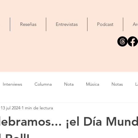
o
Reseñas
Entrevistas
Podcast
Ar
Interviews
Columna
Nota
Música
Notas
L
13 jul 2024
1 min de lectura
Cine
Foto
Exposición
Libros
Concierto
T
lebramos... ¡el Día Mund
Evento
Cómic
Canción
Fallecimiento
IA