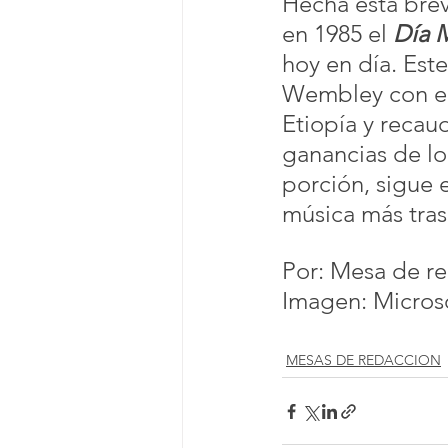
Hecha esta brev
en 1985 el 
Día M
hoy en día. Est
Wembley con el 
Etiopía y recau
ganancias de lo
porción, sigue 
música más tra
Por: Mesa de r
Imagen: Micros
MESAS DE REDACCION