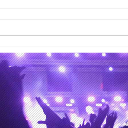
'Tugurio Subterráneo', una
"Eve
amalgama de
nuev
musical, audiovisual,
Aval
editorial y escénica en el
la c
marco de Encuentro
Multiversos-NGM