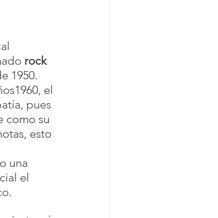
al 
mado 
rock 
e 1950.  
os1960, el 
atía, pues 
e 
como su 
otas, esto 
 
o una 
ial el 
co.