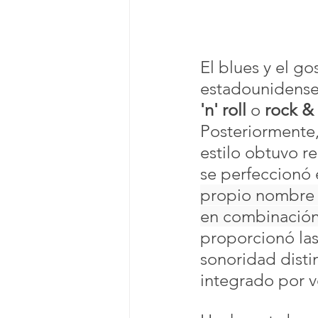
El blues y el go
estadounidens
'n' roll
 o 
rock & 
Posteriormente,
estilo obtuvo r
se perfeccionó 
propio nombre i
en combinació
proporcionó las
sonoridad distin
integrado por vo