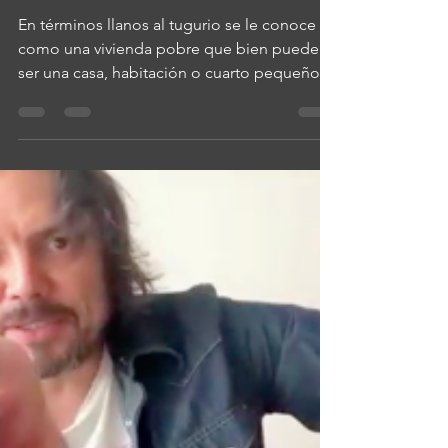
J. Alejandro Rojas Luna
6 jul
1 min de lectura
'Tugurio Subterráneo',
una amalgama de
musical, audiovisual,
editorial y escénica en el
marco de Encuentro
Multiversos-NGM
En términos llanos al tugurio se le conoce
como una vivienda pobre que bien puede
ser una casa, habitación o cuarto pequeño,
sucio, viejo y en malas condiciones. Del
mismo modo se le llega a definir siendo un
establecimiento con mala reputación,