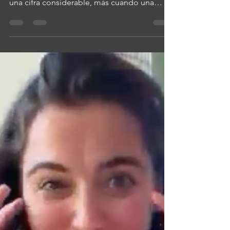
S7N, un largo camino
metalero hasta llegar al
Lunario del Auditorio
Nacional
17 años dentro de la escena musical
mexicana, cualquiera que el género sea, es
una cifra considerable, más cuando una
banda se mueve principalmente en el área
independiente y del rock, situación que si
bien fomenta asumir el control y destino del
proyecto, pues en medida proporcional se
requiere demasiado trabajo a diferencia de
quienes tienen la posibilidad de trabajar con
sellos discográficos establecidos, algo a lo
que la banda accedió recientemente.
Reconózcase entonces l