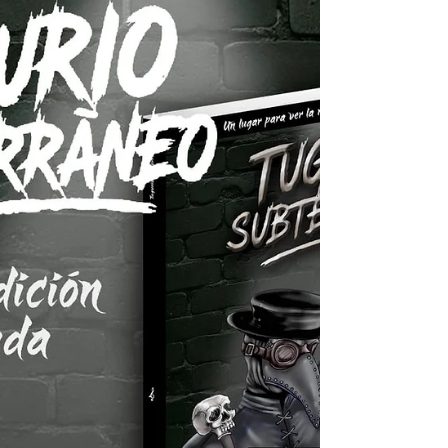
regreso a México
El 20 de agosto es la fecha, y el Teatro
Metrópolitan la sede donde habrá de
presentarse Silvia Pérez Cruz, compositora y
cantante española, nacida en en Palafrugell,
una localidad situada en la provincia de
Gerona, en Cataluña, dato importante para
darse cuenta de la sensibilidad que habita
en su música, misma que se extiende a 21
años de trayectoria distribuida en 19
álbumes, entre trabajos con grupos, a dueto
u como solista. Siendo así las cosas, Silvia se
conecto vía Zoom