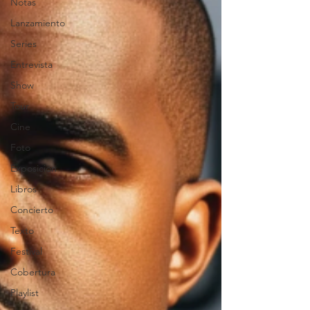
Notas
Lanzamiento
Series
Entrevista
Show
Tour
Cine
Foto
Exposición
Libros
Concierto
Texto
Festival
Cobertura
Playlist