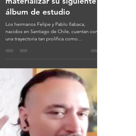
J. Alejandro Rojas Luna
27 jul
2 min de lectura
Los Hermanos Ilabaca en
curso de colisión para
materializar su siguiente
álbum de estudio
Los hermanos Felipe y Pablo Ilabaca,
nacidos en Santiago de Chile, cuentan con
una trayectoria tan prolífica como
interesante dada la amplia gama de
géneros, corrientes y estilos que su música
abarca, ya sea desde su andar con la banda
Chancho en Piedra, su participación
imprescindible con el genial proyecto 31
Minutos, hasta la formación de Pillanes junto
a los hermanos Durán y Pedropiedra, esto en