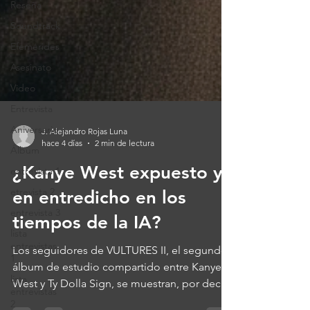
Reseña
Soundtrack
Efemérides
Asesinato
Video
Entrevista
Aniversario
Álbum
J. Alejandro Rojas Luna
entrevista 1
hace 4 días
2 min de lectura
etrevista 2
¿Kanye West expuesto y
entrevista 3
en entredicho en los
lista
entrevistas
tiempos de la IA?
1
lista
Los seguidores de VULTURES II, el segundo
entrevistas
álbum de estudio compartido entre Kanye
2