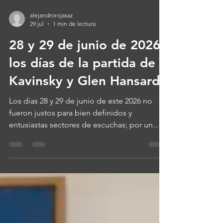
alejandrorojasaz
29 jul
1 min de lectura
28 y 29 de junio de 2026,
los días de la partida de
Kavinsky y Glen Hansard
Los días 28 y 29 de junio de este 2026 no
fueron justos para bien definidos y
entusiastas sectores de escuchas; por un
lado, falleció Kavinsky, su nombre real
Vincent Belorgey, DJ y productor francés,
quien a los 50 años dejó como legado ser
elemento importante dentro de la