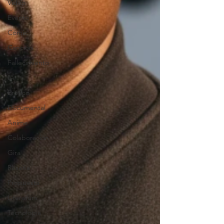
Video
Evento
Cómic
Canción
Fallecimiento
IA
Erótico
Documental
Anime
Colaboración
Gira
Reseña
Propuesta
Literatura
Tecnología