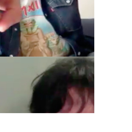
generalmente un establecimiento nocturno,
bar o antro descuidado, obscuro o
peligroso. En tanto, aquello que es
subterráneo se le ubica como aquello que
conjunta diversas expresiones artísticas,
predominantemente juveniles ajenas a l