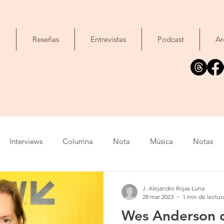
o
Reseñas
Entrevistas
Podcast
Ar
Interviews
Columna
Nota
Música
Notas
Tour
Cine
Foto
Exposición
Libros
C
J. Alejandro Rojas Luna
28 mar 2023
1 min de lectur
Wes Anderson d
list
Video
Evento
Cómic
Canción
Fallec