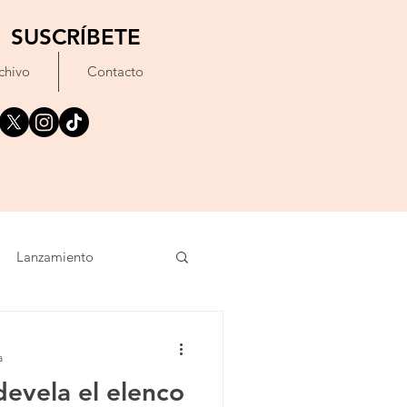
SUSCRÍBETE
chivo
Contacto
Lanzamiento
oncierto
Texto
a
evela el elenco
imiento
IA