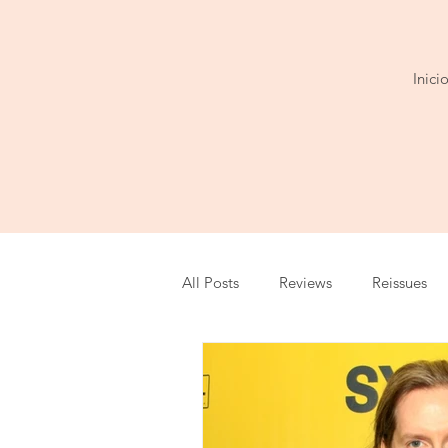
Inici
All Posts
Reviews
Reissues
Series
Entrevista
Show
Festival
Cobertura
Play