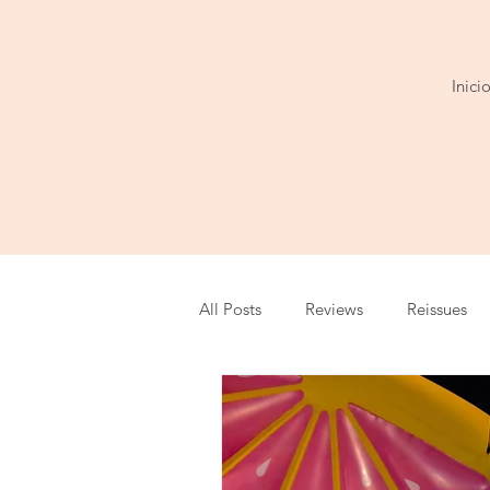
Inici
All Posts
Reviews
Reissues
Series
Entrevista
Show
Festival
Cobertura
Play