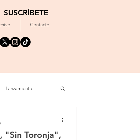
SUSCRÍBETE
chivo
Contacto
Lanzamiento
oncierto
Texto
a
 "Sin Toronja",
imiento
IA