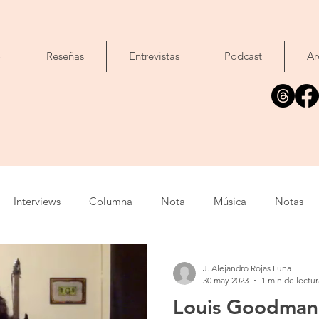
o
Reseñas
Entrevistas
Podcast
Ar
Interviews
Columna
Nota
Música
Notas
Tour
Cine
Foto
Exposición
Libros
C
J. Alejandro Rojas Luna
30 may 2023
1 min de lectur
Louis Goodman 
list
Video
Evento
Cómic
Canción
Fallec