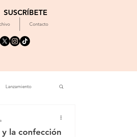
SUSCRÍBETE
chivo
Contacto
Lanzamiento
oncierto
Texto
a
y la confección
imiento
IA