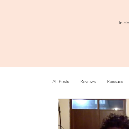
Inici
All Posts
Reviews
Reissues
Series
Entrevista
Show
Festival
Cobertura
Play