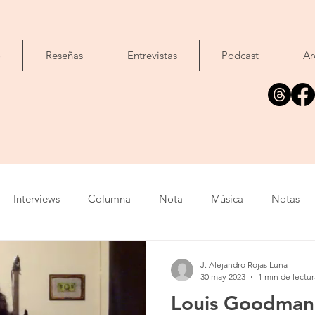
o
Reseñas
Entrevistas
Podcast
Ar
Interviews
Columna
Nota
Música
Notas
Tour
Cine
Foto
Exposición
Libros
C
J. Alejandro Rojas Luna
30 may 2023
1 min de lectur
Louis Goodman 
list
Video
Evento
Cómic
Canción
Fallec