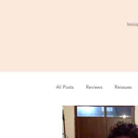
Inici
All Posts
Reviews
Reissues
Series
Entrevista
Show
Festival
Cobertura
Play