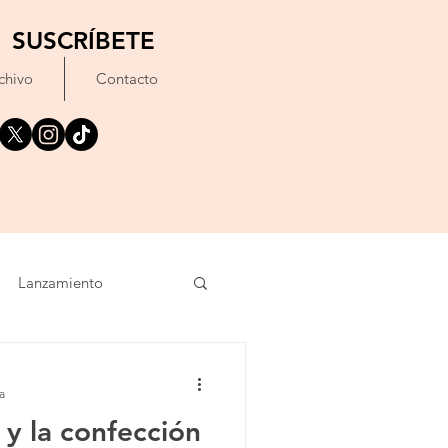
SUSCRÍBETE
chivo
Contacto
Lanzamiento
oncierto
Texto
a
y la confección
imiento
IA