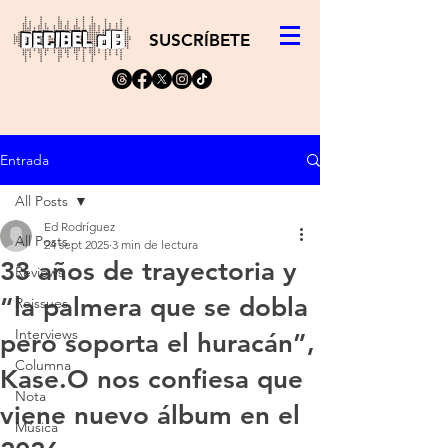
SUSCRÍBETE
Entrada
All Posts
Ed Rodríguez
All Posts
24 sept 2025
3 min de lectura
33 años de trayectoria y
Reviews
“la palmera que se dobla
Reissues
Interviews
pero soporta el huracán”,
Columna
Kase.O nos confiesa que
Nota
viene nuevo álbum en el
Música