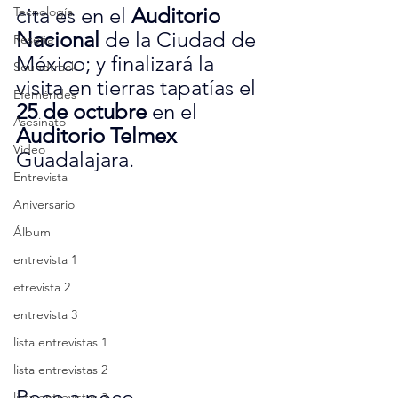
cita es en el 
Auditorio 
Tecnología
Nacional
 de la Ciudad de 
Reseña
México; y finalizará la 
Soundtrack
visita en tierras tapatías el 
Efemérides
25 de octubre
 en el 
Asesinato
Auditorio Telmex
Video
Guadalajara.
Entrevista
Aniversario
Álbum
entrevista 1
etrevista 2
entrevista 3
lista entrevistas 1
lista entrevistas 2
Poco a poco 
lista entrevistas 3