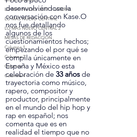
desenvolviéndose la 
LO MAS NUEVO LISTA 1 LATERAL
conversación con Kase.O 
LO MAS NUEVO CENTRAL
nos fue detallando 
LO MAS NUEVO CENTRAL 2
algunos de los 
MESAS DE REDACCION
cuestionamientos hechos; 
Columna 1
empezando el por qué se 
compila únicamente en 
Columna 2
España y México esta 
Columna 3
celebración de 
33 años
 de 
Columna 4
trayectoria como músico, 
rapero, compositor y 
productor, principalmente 
en el mundo del hip hop y 
rap en español; nos 
comenta que es en 
realidad el tiempo que no 