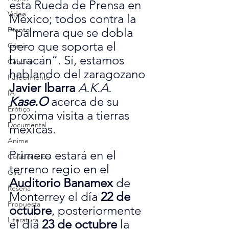
esta Rueda de Prensa en 
Video
México; todos contra la 
Evento
“palmera que se dobla 
pero que soporta el 
Cómic
huracán”. Sí, estamos 
Canción
hablando del zaragozano 
Fallecimiento
Javier Ibarra
A.K.A. 
IA
Kase.O
 acerca de su 
Erótico
próxima visita a tierras 
Documental
mexicas.
Anime
Primero estará en el 
Colaboración
terreno regio en el 
Gira
Auditorio Banamex
 de 
Reseña
Monterrey el día 
22 de 
Propuesta
octubre
, posteriormente 
Literatura
el día 
23 de octubre
 la 