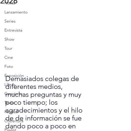
2026
Notas
Lanzamiento
Series
Entrevista
Show
Tour
Cine
Foto
Exposición
Demasiados colegas de 
Libros
diferentes medios, 
muchas preguntas y muy 
Concierto
poco tiempo; los 
Texto
agradecimientos y el hilo 
Festival
de de información se fue 
Cobertura
dando poco a poco en 
Playlist