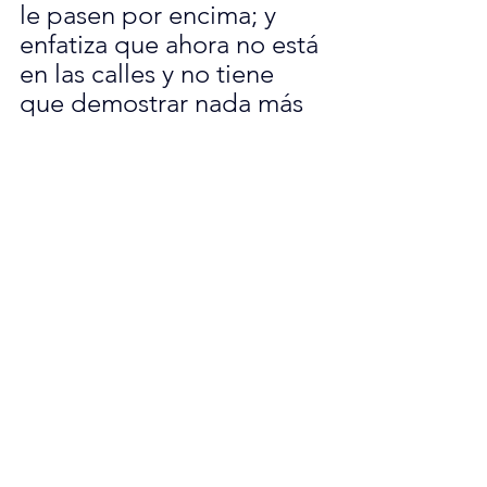
le pasen por encima; y 
enfatiza que ahora no está 
en las calles y no tiene 
que demostrar nada más 
que hacer felices a sus 
fans de la mejor manera 
que él pueda, esa es su 
búsqueda, añadiendo que 
su música sea sincera, 
abrir el pecho y mostrarse 
tal cual es algo que no es 
fácil.
Definitivamente se puede 
apreciar las diferentes 
facetas en la trayectoria 
de Kase.O desde sus 