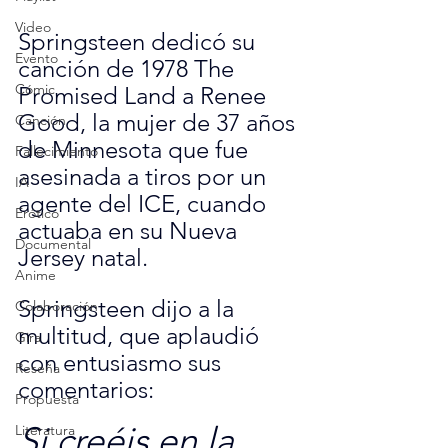
Video
Springsteen dedicó su 
Evento
canción de 1978 The 
Cómic
Promised Land a Renee 
Good, la mujer de 37 años 
Canción
de Minnesota que fue 
Fallecimiento
asesinada a tiros por un 
IA
agente del ICE, cuando 
Erótico
actuaba en su Nueva 
Documental
Jersey natal.
Anime
Springsteen dijo a la 
Colaboración
multitud, que aplaudió 
Gira
con entusiasmo sus 
Reseña
comentarios: 
Propuesta
Si creéis en la 
Literatura