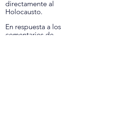
directamente al 
Holocausto. 
En respuesta a los 
comentarios de 
Springsteen, Trump 
calificó al miembro del 
Salón de la Fama del Rock 
& Roll de 'muy 
sobrevalorado', 'sin 
talento' y 'imbécil 
agresivo y desagradable'.
Columna 1
MESAS DE REDACCION
LO MAS NUEVO LISTA 1 LATERAL