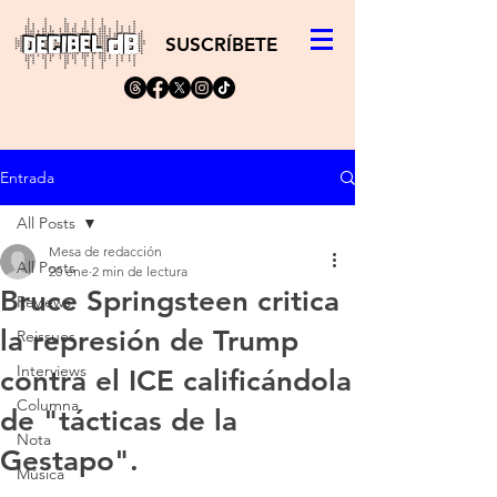
SUSCRÍBETE
Entrada
All Posts
Mesa de redacción
All Posts
20 ene
2 min de lectura
Bruce Springsteen critica
Reviews
la represión de Trump
Reissues
Interviews
contra el ICE calificándola
Columna
de "tácticas de la
Nota
Gestapo".
Música