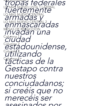
tropas federales 
fuertemente 
LO MAS NUEVO LISTA 1 LATERAL
armadas y 
LO MAS NUEVO CENTRAL
enmascaradas 
LO MAS NUEVO CENTRAL 2
invadan una 
MESAS DE REDACCION
ciudad 
Columna 1
estadounidense, 
Columna 2
utilizando 
Columna 3
tácticas de la 
Columna 4
Gestapo contra 
nuestros 
conciudadanos; 
si creéis que no 
merecéis ser 
asesinados por 