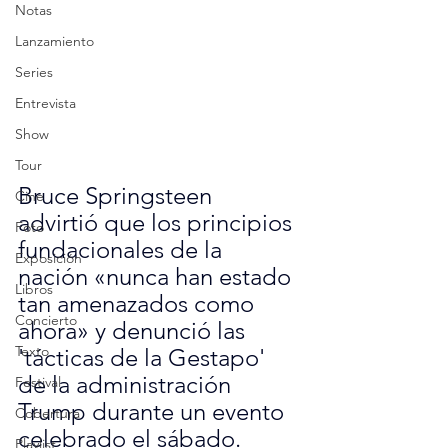
Notas
Lanzamiento
Series
Entrevista
Show
Tour
Bruce Springsteen 
Cine
advirtió que los principios 
Foto
fundacionales de la 
Exposición
nación «nunca han estado 
Libros
tan amenazados como 
Concierto
ahora» y denunció las 
Texto
'tácticas de la Gestapo' 
de la administración 
Festival
Trump durante un evento 
Cobertura
celebrado el sábado.
Playlist