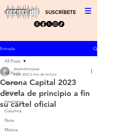
SUSCRÍBETE
Entrada
All Posts
alejandrorojasaz
All Posts
6 jun 2023
2 min de lectura
Corona Capital 2023
Reviews
devela de principio a fin
Reissues
Interviews
su cartel oficial
Columna
Nota
Música