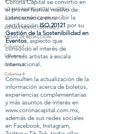
Corona Capital se convirtió en 
el primer festival masivo de 
LO MAS NUEVO LISTA 1 LATERAL
Latinoamérica en recibir la 
LO MAS NUEVO CENTRAL
certificación 
ISO 20121
 por su 
LO MAS NUEVO CENTRAL 2
Gestión de la Sostenibilidad en 
MESAS DE REDACCION
Eventos
, aspecto que 
Columna 1
consolidó el interés de 
Columna 2
diversos artistas a escala 
internacional.
Columna 3
Columna 4
Consulten la actualización de la 
información acerca de boletos, 
experiencias complementarias 
y más asuntos de interés en 
www.coronacapital.com.mx
, 
además de sus redes sociales 
en Facebook, Instagram, 
Twitter y Tik Tok, todas ellas 