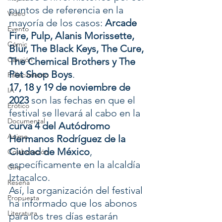
puntos de referencia en la 
Video
mayoría de los casos: 
Arcade 
Evento
Fire, Pulp, Alanis Morissette, 
Cómic
Blur, The Black Keys, The Cure, 
Canción
The Chemical Brothers y The 
Pet Shop Boys
.
Fallecimiento
17, 18 y 19 de noviembre de 
IA
2023
 son las fechas en que el 
Erótico
festival se llevará al cabo en la 
Documental
curva 4 del Autódromo 
Anime
Hermanos Rodríguez de la 
Ciudad de México
, 
Colaboración
específicamente en la alcaldía 
Gira
Iztacalco.
Reseña
Así, la organización del festival 
Propuesta
ha informado que los abonos 
Literatura
para los tres días estarán 