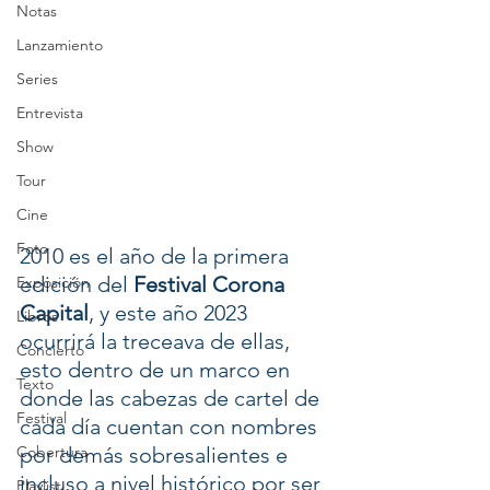
Notas
Lanzamiento
Series
Entrevista
Show
Tour
Cine
Foto
2010 es el año de la primera 
edición del 
Festival Corona 
Exposición
Capital
, y este año 2023 
Libros
ocurrirá la treceava de ellas, 
Concierto
esto dentro de un marco en 
Texto
donde las cabezas de cartel de 
Festival
cada día cuentan con nombres 
Cobertura
por demás sobresalientes e 
incluso a nivel histórico por ser 
Playlist