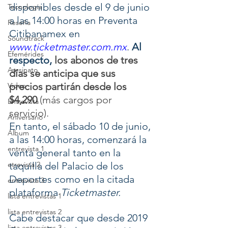
disponibles desde el 9 de junio 
Tecnología
a las 14:00 horas en Preventa 
Reseña
Citibanamex en 
Soundtrack
www.ticketmaster.com.mx
. 
Al 
Efemérides
respecto, 
los abonos de tres 
Asesinato
días se anticipa que sus 
precios partirán desde los 
Video
$4,290
 (más cargos por 
Entrevista
servicio).
Aniversario
En tanto, el sábado 10 de junio, 
Álbum
a las 14:00 horas, comenzará la 
entrevista 1
venta general tanto en la 
etrevista 2
taquilla del Palacio de los 
Deportes como en la citada 
entrevista 3
plataforma 
Ticketmaster.
lista entrevistas 1
lista entrevistas 2
Cabe destacar que desde 2019 
lista entrevistas 3