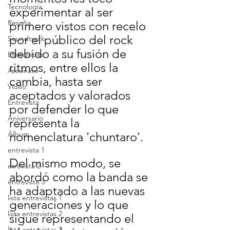
Tecnología
experimentar al ser 
Reseña
primero vistos con recelo 
por el público del rock 
Soundtrack
debido a su fusión de 
Efemérides
ritmos, entre ellos la 
Asesinato
cambia, hasta ser 
Video
aceptados y valorados 
Entrevista
por defender lo que 
Aniversario
representa la 
Álbum
nomenclatura 'chuntaro'. 
entrevista 1
Del mismo modo, se 
etrevista 2
abordó como la banda se 
entrevista 3
ha adaptado a las nuevas 
lista entrevistas 1
generaciones y lo que 
lista entrevistas 2
sigue representando el 
lista entrevistas 3