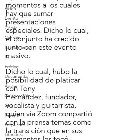
momentos a los cuales 
Video
hay que sumar 
Evento
presentaciones 
Cómic
especiales. Dicho lo cual, 
el conjunto ha crecido 
Canción
junto con este evento 
Fallecimiento
masivo.
IA
Erótico
Dicho lo cual, hubo la 
Documental
posibilidad de platicar 
Anime
con Tony 
Hernández, fundador, 
Colaboración
vocalista y guitarrista, 
Gira
quien vía Zoom compartió 
Reseña
con la prensa temas como 
Propuesta
la transición que en sus 
Literatura
momentos les tocó 