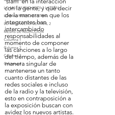
'slam' en la interacción 
con la gente, y qué decir 
LO MAS NUEVO LISTA 1 LATERAL
de la manera en que los 
LO MAS NUEVO CENTRAL
integrantes han 
LO MAS NUEVO CENTRAL 2
intercambiado 
MESAS DE REDACCION
responsabilidades al 
Columna 1
momento de componer 
Columna 2
las canciones a lo largo 
del tiempo, además de la 
Columna 3
manera singular de 
Columna 4
mantenerse un tanto 
cuanto distantes de las 
redes sociales e incluso 
de la radio y la televisión, 
esto en contraposición a 
la exposición buscan con 
avidez los nuevos artistas.