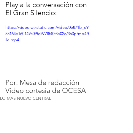
Play a la conversación con 
El Gran Silencio:
https://video.wixstatic.com/video/0e871b_e9
88164e160149c09fd9778f40f3e02c/360p/mp4/f
ile.mp4
Por: Mesa de redacción
Video cortesía de OCESA
LO MAS NUEVO CENTRAL
Columna 1