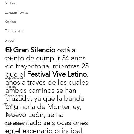
Notas
Lanzamiento
Series
Entrevista
Show
El Gran Silencio
 está a 
Tour
punto de cumplir 34 años 
Cine
de trayectoria, mientras 25 
Foto
que el 
Festival Vive Latino
, 
Exposición
años a través de los cuales 
Libros
ambos caminos se han 
Concierto
cruzado, ya que la banda 
originaria de Monterrey, 
Texto
Nuevo León, se ha 
Festival
presentado seis ocasiones 
Cobertura
en el escenario principal, 
Playlist