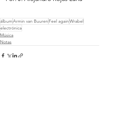
álbum
Armin van Buuren
Feel again
Wrabel
electrónica
Música
Notas
Ver todo
Entradas recientes