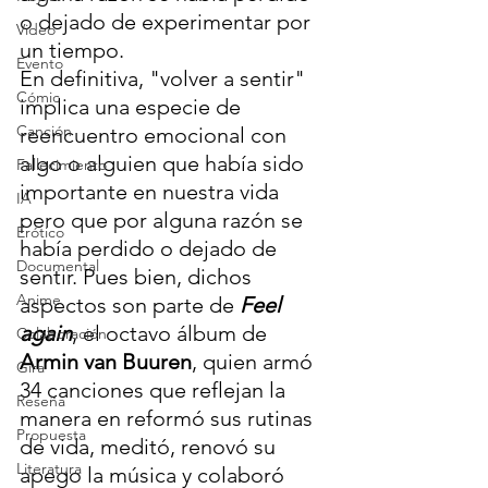
o dejado de experimentar por 
Video
un tiempo.
Evento
En definitiva, "volver a sentir" 
Cómic
implica una especie de 
Canción
reencuentro emocional con 
algo o alguien que había sido 
Fallecimiento
importante en nuestra vida 
IA
pero que por alguna razón se 
Erótico
había perdido o dejado de 
Documental
sentir. Pues bien, dichos 
Anime
aspectos son parte de 
Feel 
again
, el octavo álbum de 
Colaboración
Armin van Buuren
, quien armó 
Gira
34 canciones que reflejan la 
Reseña
manera en reformó sus rutinas 
Propuesta
de vida, meditó, renovó su 
Literatura
apego la música y colaboró 