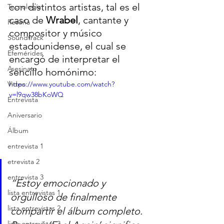
con distintos artistas, tal es el 
Tecnología
caso de 
Wrabel
, cantante y 
Reseña
compositor y músico 
Soundtrack
estadounidense, el cual se 
Efemérides
encargó de interpretar el 
Asesinato
sencillo homónimo:
Video
https://www.youtube.com/watch?
v=l9qw38bKoWQ
Entrevista
Aniversario
Álbum
entrevista 1
etrevista 2
entrevista 3
“Estoy emocionado y 
lista entrevistas 1
orgulloso de finalmente 
lista entrevistas 2
compartir el álbum completo. 
lista entrevistas 3