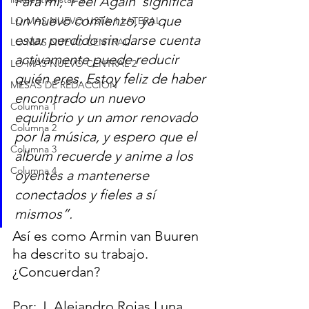
Para mí, ‘Feel Again’ significa 
un nuevo comienzo, ya que 
LO MAS NUEVO LISTA 1 LATERAL
estar perdido sin darse cuenta 
LO MAS NUEVO CENTRAL
activamente puede reducir 
LO MAS NUEVO CENTRAL 2
quién eres. Estoy feliz de haber 
MESAS DE REDACCION
encontrado un nuevo 
Columna 1
equilibrio y un amor renovado 
Columna 2
por la música, y espero que el 
Columna 3
álbum recuerde y anime a los 
Columna 4
oyentes a mantenerse 
conectados y fieles a sí 
mismos”.
Así es como Armin van Buuren 
ha descrito su trabajo. 
¿Concuerdan?
Por: J. Alejandro Rojas Luna