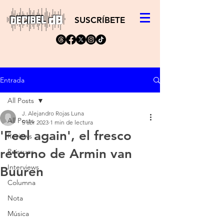
SUSCRÍBETE
Entrada
All Posts
J. Alejandro Rojas Luna
All Posts
5 abr 2023
1 min de lectura
'Feel again', el fresco
Reviews
retorno de Armin van
Reissues
Interviews
Buuren
Columna
Nota
Música