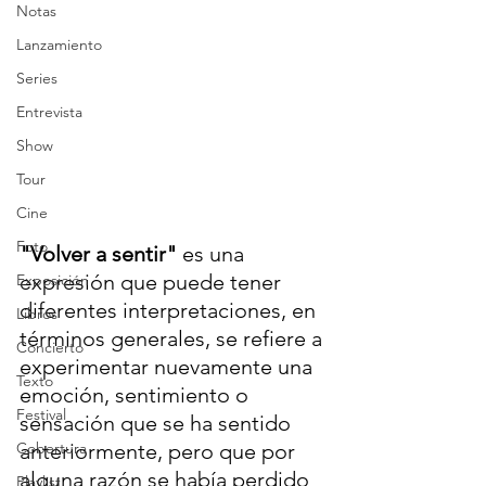
Notas
Lanzamiento
Series
Entrevista
Show
Tour
Cine
Foto
"Volver a sentir"
 es una 
expresión que puede tener 
Exposición
diferentes interpretaciones, en 
Libros
términos generales, se refiere a 
Concierto
experimentar nuevamente una 
Texto
emoción, sentimiento o 
Festival
sensación que se ha sentido 
Cobertura
anteriormente, pero que por 
alguna razón se había perdido 
Playlist