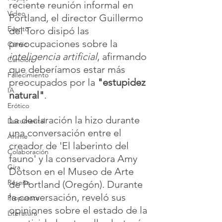
reciente reunión informal en 
Video
Portland, el director Guillermo 
Evento
del Toro disipó las 
preocupaciones sobre la 
Cómic
inteligencia artificial
, afirmando 
Canción
que deberíamos estar más 
Fallecimiento
preocupados por la 
"estupidez 
IA
natural"
.
Erótico
La declaración la hizo durante 
Documental
una conversación entre el 
Anime
creador de 'El laberinto del 
Colaboración
fauno' y la conservadora Amy 
Gira
Dotson en el Museo de Arte 
Reseña
de Portland (Oregón). Durante 
la conversación, reveló sus 
Propuesta
opiniones sobre el estado de la 
Literatura