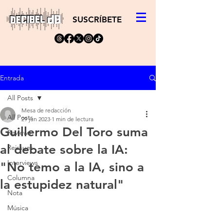
SUSCRÍBETE
Entrada
All Posts
Mesa de redacción
All Posts
29 jun 2023
1 min de lectura
Guillermo Del Toro suma
Reviews
al debate sobre la IA:
Reissues
Interviews
"No temo a la IA, sino a
Columna
la estupidez natural"
Nota
Música