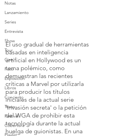
Notas
Lanzamiento
Series
Entrevista
Show
El uso gradual de herramientas 
Tour
basadas en inteligencia 
artificial en Hollywood es un 
Cine
tema polémico, como 
Foto
demuestran las recientes 
Exposición
críticas a Marvel por utilizarla 
Libros
para producir los títulos 
Concierto
iniciales de la actual serie 
'Invasión secreta' o la petición 
Texto
del WGA de prohibir esta 
Festival
tecnología durante la actual 
Cobertura
huelga de guionistas. En una 
Playlist