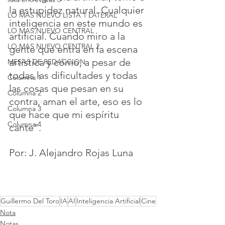
la estupidez natural. Cualquier 
LO MAS NUEVO LISTA 1 LATERAL
inteligencia en este mundo es 
LO MAS NUEVO CENTRAL
artificial. Cuando miro a la 
LO MAS NUEVO CENTRAL 2
gente que entra en la escena 
artística y cómo, a pesar de 
MESAS DE REDACCION
todas las dificultades y todas 
Columna 1
las cosas que pesan en su 
Columna 2
contra, aman el arte, eso es lo 
Columna 3
que hace que mi espíritu 
Columna 4
cante".
Por: J. Alejandro Rojas Luna
Guillermo Del Toro
IA
AI
Inteligencia Artificial
Cine
Nota
Notas