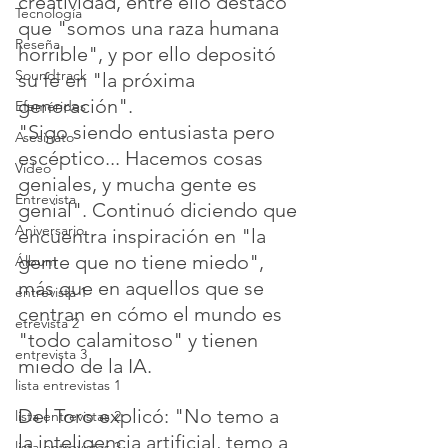
creatividad, entre ello destacó 
Tecnología
que "somos una raza humana 
Reseña
horrible", y por ello depositó 
Soundtrack
su fe en "la próxima 
generación".
Efemérides
"Sigo siendo entusiasta pero 
Asesinato
escéptico... Hacemos cosas 
Video
geniales, y mucha gente es 
Entrevista
genial". Continuó diciendo que 
Aniversario
encuentra inspiración en "la 
gente que no tiene miedo", 
Álbum
más que en aquellos que se 
entrevista 1
centran en cómo el mundo es 
etrevista 2
"todo calamitoso" y tienen 
entrevista 3
miedo de la IA.
lista entrevistas 1
Del Toro explicó: "No temo a 
lista entrevistas 2
la inteligencia artificial, temo a 
lista entrevistas 3