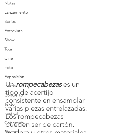
Notas
Lanzamiento
Series
Entrevista
Show
Tour
Cine
Foto
Exposición
Un 
rompecabezas
 es un 
Libros
tipo de acertijo 
Concierto
consistente en ensamblar 
Texto
varias piezas entrelazadas. 
Festival
Los rompecabezas 
pueden ser de cartón, 
Cobertura
madera u otros materiales 
Playlist