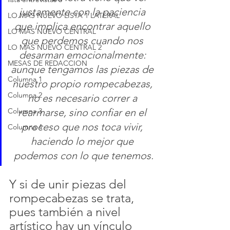
justamente con la paciencia 
LO MAS NUEVO LISTA 1 LATERAL
que implica encontrar aquello 
LO MAS NUEVO CENTRAL
que perdemos cuando nos 
LO MAS NUEVO CENTRAL 2
desarman emocionalmente: 
MESAS DE REDACCION
aunque tengamos las piezas de 
Columna 1
nuestro propio rompecabezas, 
Columna 2
no es necesario correr a 
rearmarse, sino confiar en el 
Columna 3
proceso que nos toca vivir, 
Columna 4
haciendo lo mejor que 
podemos con lo que tenemos.
Y si de unir piezas del 
rompecabezas se trata, 
pues también a nivel 
artístico hay un vínculo 