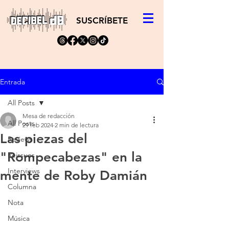
SUSCRÍBETE
Entrada
All Posts
Mesa de redacción
All Posts
29 feb 2024
2 min de lectura
Las piezas del
Reviews
"Rompecabezas" en la
Reissues
Interviews
mente de Roby Damián
Columna
Nota
Música