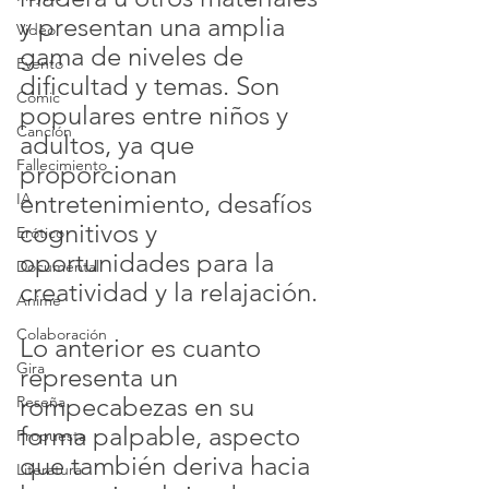
y presentan una amplia 
Video
gama de niveles de 
Evento
dificultad y temas. Son 
Cómic
populares entre niños y 
Canción
adultos, ya que 
Fallecimiento
proporcionan 
entretenimiento, desafíos 
IA
cognitivos y 
Erótico
oportunidades para la 
Documental
creatividad y la relajación.
Anime
Colaboración
Lo anterior es cuanto 
Gira
representa un 
rompecabezas en su 
Reseña
forma palpable, aspecto 
Propuesta
que también deriva hacia 
Literatura