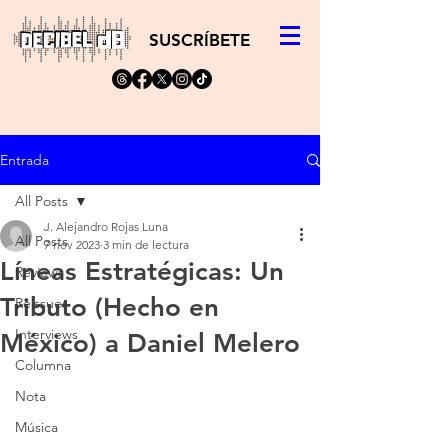
SUSCRÍBETE
Entrada
All Posts
J. Alejandro Rojas Luna
All Posts
7 nov 2023
3 min de lectura
Líneas Estratégicas: Un
Reviews
Tributo (Hecho en
Reissues
Interviews
México) a Daniel Melero
Columna
Nota
Música