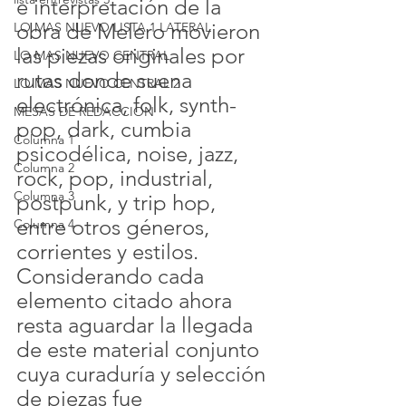
e interpretación de la 
obra de Melero movieron 
LO MAS NUEVO LISTA 1 LATERAL
las piezas originales por 
LO MAS NUEVO CENTRAL
rutas donde suena 
LO MAS NUEVO CENTRAL 2
electrónica, folk, synth- 
MESAS DE REDACCION
pop, dark, cumbia 
Columna 1
psicodélica, noise, jazz, 
Columna 2
rock, pop, industrial, 
Columna 3
postpunk, y trip hop, 
entre otros géneros, 
Columna 4
corrientes y estilos.
Considerando cada 
elemento citado ahora 
resta aguardar la llegada 
de este material conjunto 
cuya curaduría y selección 
de piezas fue 