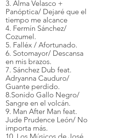
3. Alma Velasco + 
Panóptica/ Dejaré que el 
tiempo me alcance
4. Fermín Sánchez/ 
Cozumel.
5. Falléx / Afortunado.
6. Sotomayor/ Descansa 
en mis brazos.
7. Sánchez Dub feat. 
Adryanna Cauduro/ 
Guante perdido.
8.Sonido Gallo Negro/ 
Sangre en el volcán.
9. Man After Man feat. 
Jude Prudence León/ No 
importa más.
10. Los Músicos de José 