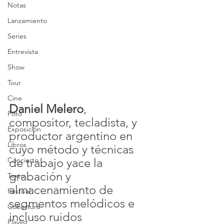
Notas
Lanzamiento
Series
Entrevista
Show
Tour
Cine
Daniel Melero
, 
Foto
compositor, tecladista, y 
Exposición
productor argentino en 
Libros
cuyo método y técnicas 
de trabajo yace la 
Concierto
grabación y 
Texto
almacenamiento de 
Festival
segmentos melódicos e 
Cobertura
incluso ruidos 
Playlist