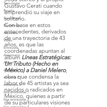
Tecnología
Gustavo Cerati cuando 
Reseña
emprendió su viaje en 
solitario.
Soundtrack
Con base en estos 
Efemérides
antecedentes, derivados 
Asesinato
de una trayectoria de 43 
Video
años, es que las 
Entrevista
coordenadas apuntan al 
Aniversario
álbum 
Líneas Estratégicas: 
Un Tributo (Hecho en 
Álbum
México) a Daniel Melero
, 
entrevista 1
obra que condensa la 
etrevista 2
labor de 45 artistas ya sea 
entrevista 3
nacidos o radicados en 
lista entrevistas 1
México, quienes a partir 
lista entrevistas 2
de su particulares visiones 
lista entrevistas 3