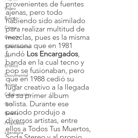
provenientes de fuentes 
Video
ajenas, pero todo 
Evento
habiendo sido asimilado 
para realizar multitud de 
Cómic
mezclas, pues es la misma 
Canción
persona que en 1981 
Fallecimiento
fundó 
Los Encargados
, 
IA
banda en la cual tecno y 
Erótico
pop se fusionaban, pero 
Documental
que en 1988 cedió su 
Anime
lugar creativo a la llegada 
de su primer álbum 
Colaboración
solista. Durante ese 
Gira
período produjo a 
Reseña
diversos artistas, entre 
Propuesta
ellos a Todos Tus Muertos, 
Literatura
Soda Stereo y al propio 