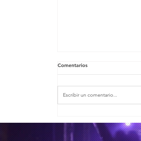
Comentarios
Escribir un comentario...
¿Kanye West expuesto y en
entredicho en los tiempos
de la IA?