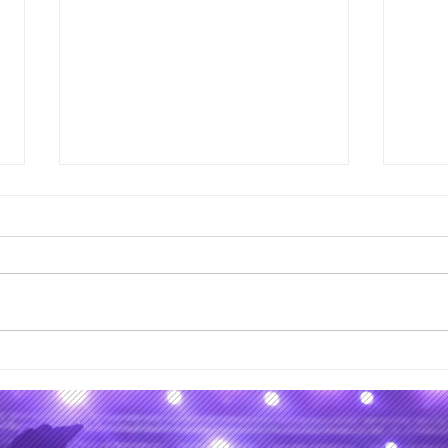
28 y 29 de junio de 2026,
Los 
los días de la partida de
curs
Kavinsky y Glen Hansard
mate
álbu