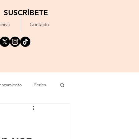
SUSCRÍBETE
chivo
Contacto
anzamiento
Series
exto
Festival
Erótico