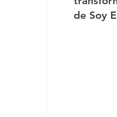
transfor
de Soy E
Documental
Anime