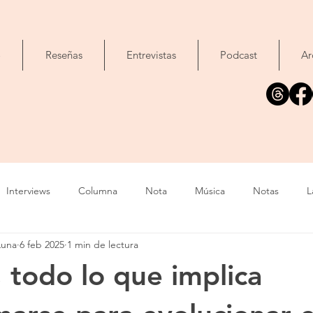
o
Reseñas
Entrevistas
Podcast
Ar
Interviews
Columna
Nota
Música
Notas
L
Luna
6 feb 2025
1 min de lectura
Cine
Foto
Exposición
Libros
Concierto
T
 todo lo que implica
Evento
Cómic
Canción
Fallecimiento
IA