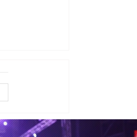
Hermanos Ilabaca en
o de colisión para
rializar su siguiente
m de estudio