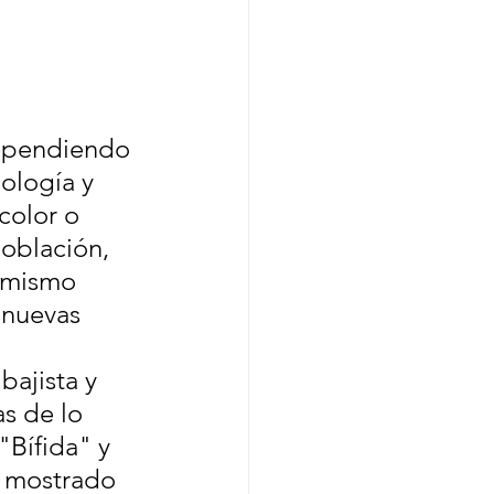
dependiendo 
iología y 
color o 
oblación, 
 mismo 
 nuevas 
bajista y 
s de lo 
"Bífida" y 
a mostrado 