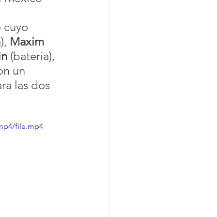
o cuyo 
), 
Maxim 
in
 (batería), 
on un 
ra las dos 
mp4/file.mp4