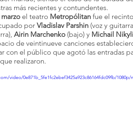
tras más recientes y contundentes.
 marzo
 el teatro 
Metropólitan
 fue el recint
ocupado por 
Vladislav Parshin
 (voz y guitarra
rra), 
Airin Marchenko
 (bajo) y 
Michail Nikyl
acio de veintinueve canciones establecier
ar con el público que agotó las entradas pa
que realizaron.
ic.com/video/0e871b_5fe1fc2ebef3425a923c86164fdc09fb/1080p/