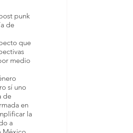
 post punk 
a de 
specto que 
pectivas 
por medio 
énero 
o sí uno 
a de 
ormada en 
plificar la 
do a 
e México 