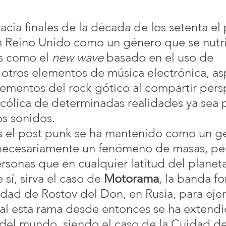
acia finales de la década de los setenta el
n Reino Unido como un género que se nutrí
es como el 
new wave
 basado en el uso de 
y otros elementos de música electrónica, a
lementos del rock gótico al compartir pers
cólica de determinadas realidades ya sea 
los sonidos.
 el post punk se ha mantenido como un g
 necesariamente un fenómeno de masas, per
rsonas que en cualquier latitud del planet
 sí, sirva el caso de 
Motorama
, la banda f
udad de Rostov del Don, en Rusia, para ejem
al esta rama desde entonces se ha extendi
 del mundo, siendo el caso de la Cuidad d