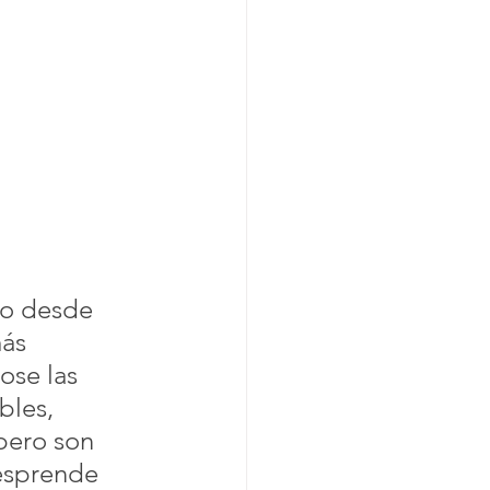
do desde 
ás 
ose las 
bles, 
pero son 
esprende 