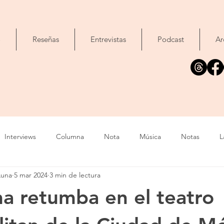
o
Reseñas
Entrevistas
Podcast
Ar
Interviews
Columna
Nota
Música
Notas
L
Luna
5 mar 2024
3 min de lectura
Cine
Foto
Exposición
Libros
Concierto
T
 retumba en el teatro
Evento
Cómic
Canción
Fallecimiento
IA