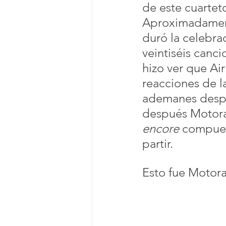
de este cuarteto
Aproximadament
duró la celebra
veintiséis canc
hizo ver que Air
reacciones de l
ademanes desp
después Motoram
encore
 compues
partir.
Esto fue Motora