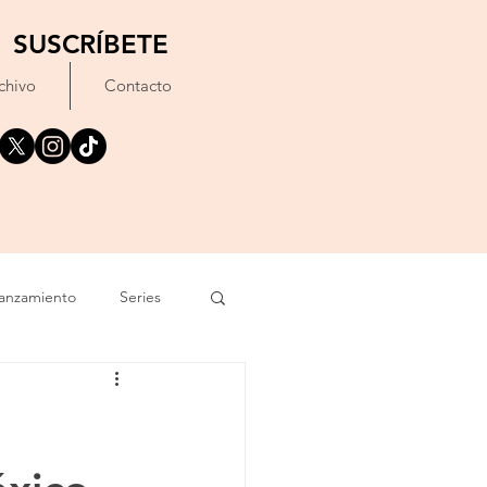
SUSCRÍBETE
chivo
Contacto
anzamiento
Series
exto
Festival
Erótico