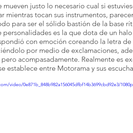
 mueven justo lo necesario cual si estuvies
r mientras tocan sus instrumentos, parece
do para ser el sólido bastión de la base rí
personalidades es la que dota de un halo a
spondió con emoción coreando la letra de 
ciéndolo por medio de exclamaciones, ad
, pero acompasadamente. Realmente es ex
 se establece entre Motorama y sus escucha
ic.com/video/0e871b_848b982a156045dfbf14b3699cbd92e3/1080