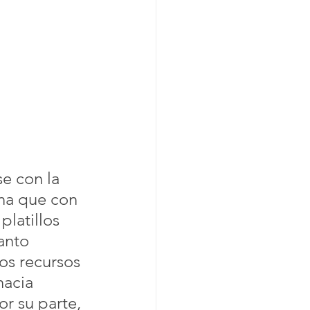
e con la 
na que con 
latillos 
anto 
os recursos 
hacia 
r su parte, 