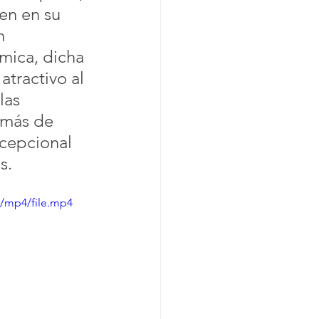
en en su 
n 
tmica, dicha 
tractivo al 
las 
emás de 
cepcional 
s.
p/mp4/file.mp4