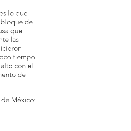
s lo que 
 bloque de 
usa que 
te las 
icieron 
oco tiempo 
alto con el 
mento de 
d de México: