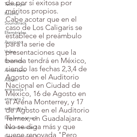
de por sí exitosa por 
Tecnología
méritos propios.
Reseña
Cabe acotar que en el 
Soundtrack
caso de Los Caligaris se 
Efemérides
establece el preámbulo 
Asesinato
para la serie de 
presentaciones que la 
Video
banda tendrá en México, 
Entrevista
siendo las fechas 2,3,4 de 
Aniversario
Agosto en el Auditorio 
Álbum
Nacional en Ciudad de 
entrevista 1
México, 16 de Agosto en 
etrevista 2
el Arena Monterrey, y 17 
de Agosto en el Auditorio 
entrevista 3
Telmex, en Guadalajara.
lista entrevistas 1
No se diga más y que 
lista entrevistas 2
suene renovada "Pero 
lista entrevistas 3