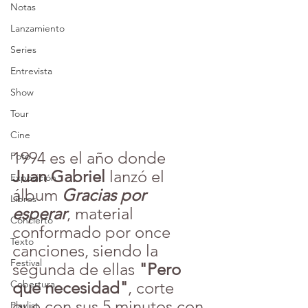
Notas
Lanzamiento
Series
Entrevista
Show
Tour
Cine
1994 es el año donde 
Foto
Juan Gabriel
 lanzó el 
Exposición
álbum 
Gracias por 
Libros
esperar
, material 
Concierto
conformado por once 
Texto
canciones, siendo la 
Festival
segunda de ellas 
"Pero 
que necesidad"
, corte 
Cobertura
que con sus 5 minutos con 
Playlist