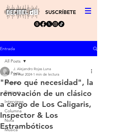
SUSCRÍBETE
Entrada
All Posts
J. Alejandro Rojas Luna
All Posts
25 mar 2024
1 min de lectura
"Pero qué necesidad", la
Reviews
renovación de un clásico
Reissues
Interviews
a cargo de Los Caligaris,
Columna
Inspector & Los
Nota
Estrambóticos
Música