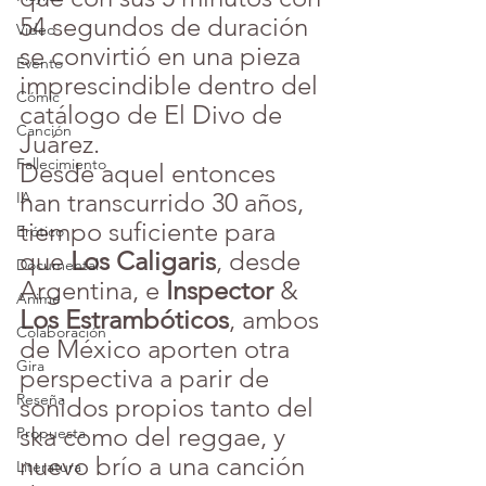
54 segundos de duración 
Video
se convirtió en una pieza 
Evento
imprescindible dentro del 
Cómic
catálogo de El Divo de 
Canción
Juárez.
Fallecimiento
Desde aquel entonces 
han transcurrido 30 años, 
IA
tiempo suficiente para 
Erótico
que 
Los Caligaris
, desde 
Documental
Argentina, e 
Inspector
 & 
Anime
Los Estrambóticos
, ambos 
Colaboración
de México aporten otra 
Gira
perspectiva a parir de 
Reseña
sonidos propios tanto del 
ska como del reggae, y 
Propuesta
nuevo brío a una canción 
Literatura