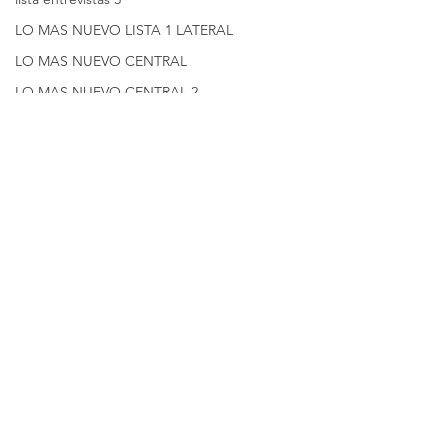
LO MAS NUEVO LISTA 1 LATERAL
LO MAS NUEVO CENTRAL
LO MAS NUEVO CENTRAL 2
MESAS DE REDACCION
Columna 1
Columna 2
Columna 3
Columna 4
Comentarios