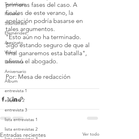
primeras fases del caso. A 
Tecnología
finales de este verano, la 
Reseña
apelación podría basarse en 
Soundtrack
tales argumentos.
Efemérides
"Esto aún no ha terminado. 
Asesinato
Sigo estando seguro de que al 
Video
final ganaremos esta batalla", 
afirmó el abogado.
Entrevista
Aniversario
Por: Mesa de redacción
Álbum
entrevista 1
etrevista 2
entrevista 3
lista entrevistas 1
lista entrevistas 2
Ver todo
Entradas recientes
lista entrevistas 3