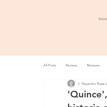
Inici
All Posts
Reviews
Reissues
J. Alejandro Rojas 
Entrevista
Show
Tour
'Quince'
Cobertura
Playlist
Video