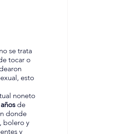
 no se trata 
e tocar o 
idearon 
exual, esto 
ctual noneto 
 años
 de 
en donde 
 bolero y 
entes y 