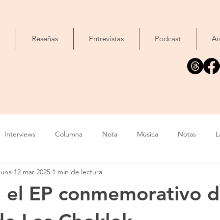
o
Reseñas
Entrevistas
Podcast
Ar
Interviews
Columna
Nota
Música
Notas
L
Luna
12 mar 2025
1 min de lectura
Cine
Foto
Exposición
Libros
Concierto
T
, el EP conmemorativo d
Evento
Cómic
Canción
Fallecimiento
IA