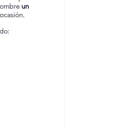
 nombre 
un 
ocasión.
do: 