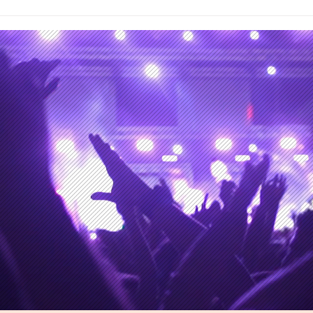
S7N, un largo camino
Las 
metalero hasta llegar al
riqu
Lunario del Auditorio
Nacional