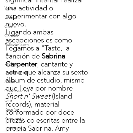
una actividad o 
Video
experimentar con algo 
Evento
nuevo.
Cómic
Ligando ambas 
Canción
ascepciones es como 
Fallecimiento
llegamos a "Taste, la 
IA
canción de
 Sabrina 
Carpenter
, cantante y 
Erótico
actriz que alcanza su sexto 
Documental
álbum de estudio, mismo 
Anime
que lleva por nombre 
Colaboración
Short n' Sweet
 (Island 
Gira
records), material 
Reseña
conformado por doce 
piezas co escritas entre la 
Propuesta
propia Sabrina, Amy 
Literatura