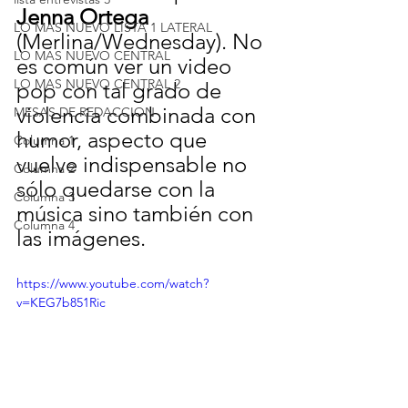
Jenna Ortega
LO MAS NUEVO LISTA 1 LATERAL
(Merlina/Wednesday). No 
LO MAS NUEVO CENTRAL
es común ver un video 
LO MAS NUEVO CENTRAL 2
pop con tal grado de 
violencia combinada con 
MESAS DE REDACCION
humor, aspecto que 
Columna 1
vuelve indispensable no 
Columna 2
sólo quedarse con la 
Columna 3
música sino también con 
Columna 4
las imágenes.
https://www.youtube.com/watch?
v=KEG7b851Ric