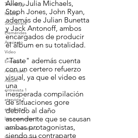
Allen, Julia Michaels, 
Tecnología
Steph Jones, John Ryan, 
Reseña
además de Julian Bunetta 
Soundtrack
y Jack Antonoff, ambos 
Efemérides
encargados de producir 
Asesinato
el álbum en su totalidad. 
Video
"Taste" además cuenta 
Entrevista
con un certero refuerzo 
Aniversario
visual, ya que el video es 
Álbum
una 
entrevista 1
inesperada compilación 
etrevista 2
de situaciones gore 
debido al daño 
entrevista 3
ascendente que se causan 
lista entrevistas 1
ambas protagonistas, 
lista entrevistas 2
siendo su contraparte 
lista entrevistas 3