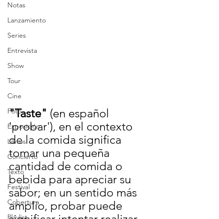
Notas
Lanzamiento
Series
Entrevista
Show
Tour
Cine
"Taste"
 (en español 
Foto
'probar'), en el contexto 
Exposición
de la comida significa 
Libros
tomar una pequeña 
Concierto
cantidad de comida o 
Texto
bebida para apreciar su 
Festival
sabor; en un sentido más 
Cobertura
amplio, probar puede 
significar intentar realizar 
Playlist