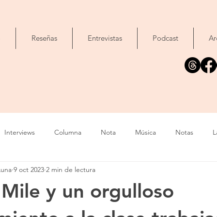
o
Reseñas
Entrevistas
Podcast
Ar
Interviews
Columna
Nota
Música
Notas
L
Luna
9 oct 2023
2 min de lectura
Cine
Foto
Exposición
Libros
Concierto
T
 Mile y un orgulloso
Evento
Cómic
Canción
Fallecimiento
IA