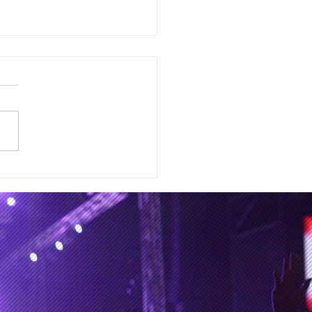
Hermanos Ilabaca en
o de colisión para
rializar su siguiente
m de estudio