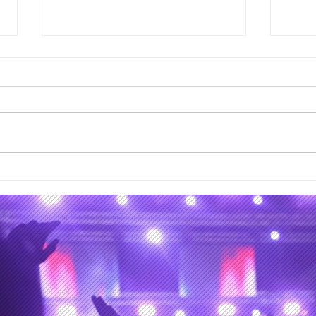
28 y 29 de junio de 2026,
Los 
los días de la partida de
curs
Kavinsky y Glen Hansard
mate
álbu