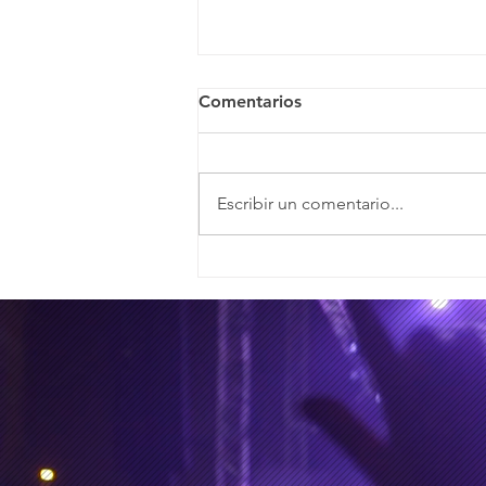
Comentarios
Escribir un comentario...
¿Kanye West expuesto y en
entredicho en los tiempos
de la IA?