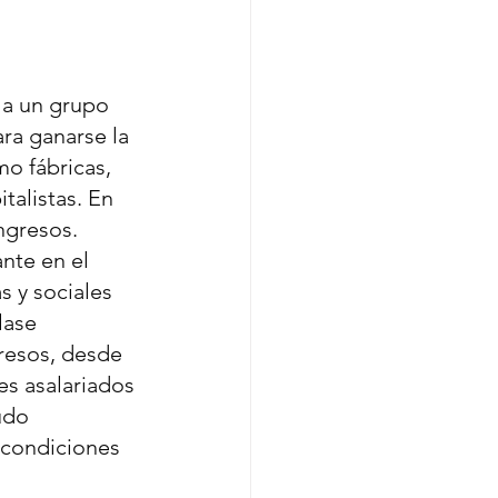
 a un grupo 
ra ganarse la 
o fábricas, 
talistas. En 
ngresos.
nte en el 
 y sociales 
lase 
resos, desde 
es asalariados 
udo 
, condiciones 