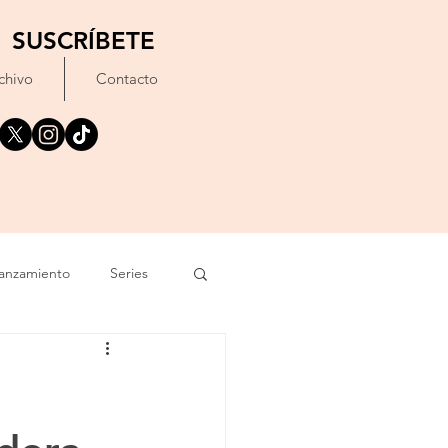
SUSCRÍBETE
chivo
Contacto
anzamiento
Series
exto
Festival
Erótico