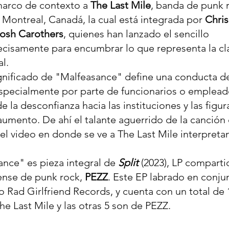
marco de contexto a 
The Last Mile
, banda de punk r
Montreal, Canadá, la cual está integrada por 
Chris
osh Carothers
, quienes han lanzado el sencillo
recisamente para encumbrar lo que representa la cl
l.
ignificado de "Malfeasance" define una conducta d
l, especialmente por parte de funcionarios o empleado
la desconfianza hacia las instituciones y las figur
 aumento. De ahí el talante aguerrido de la canción
 video en donde se ve a The Last Mile interpreta
ance" es pieza integral de 
Split 
(2023), LP comparti
nse de punk rock, 
PEZZ
. Este EP labrado en conju
o Rad Girlfriend Records, y cuenta con un total de 1
he Last Mile y las otras 5 son de PEZZ.