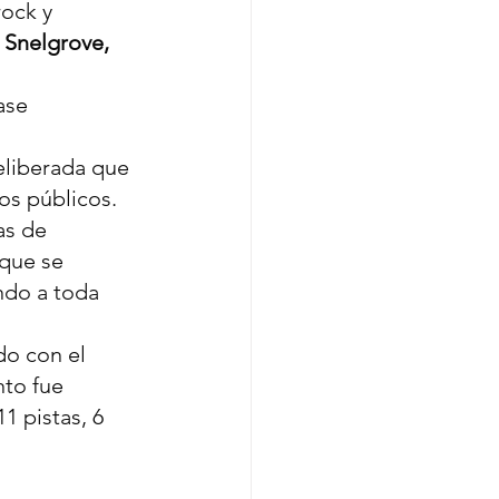
ock y 
 Snelgrove, 
ase 
eliberada que 
s públicos. 
as de 
 que se 
ndo a toda 
do con el 
nto fue 
1 pistas, 6 