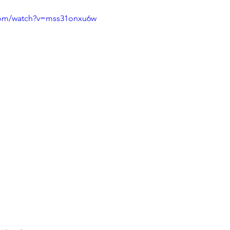
com/watch?v=mss31onxu6w