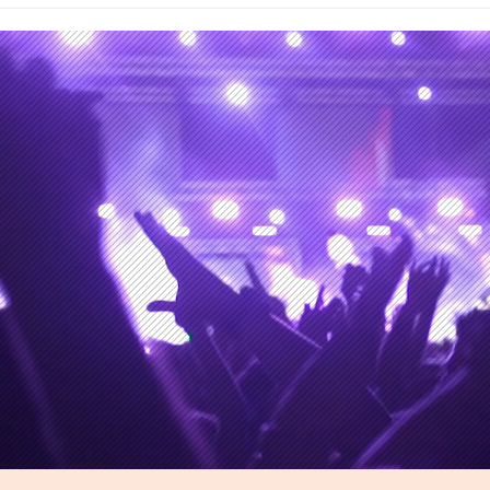
Los Hermanos Ilabaca en
'Tug
curso de colisión para
ama
materializar su siguiente
musi
álbum de estudio
edito
marc
Mult