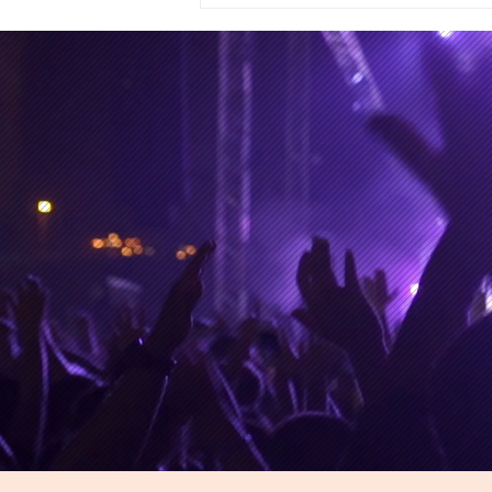
¿Kanye West expuesto y en
entredicho en los tiempos
de la IA?