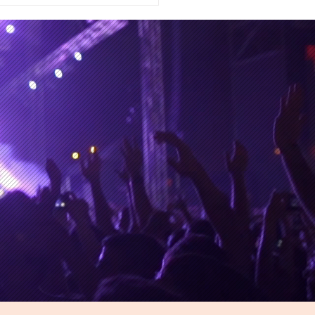
urio Subterráneo', una
lgama de
cal, audiovisual,
rial y escénica en el
o de Encuentro
iversos-NGM