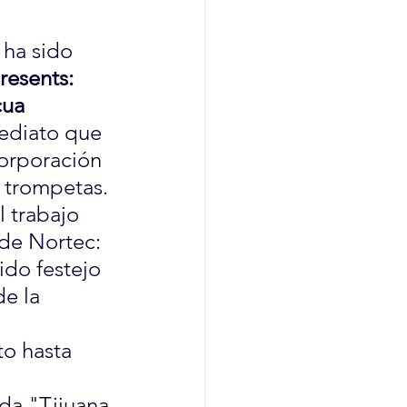
 ha sido 
resents: 
ua 
mediato que 
orporación 
 trompetas.
 trabajo 
 de Nortec: 
ido festejo 
e la 
to hasta 
da "Tijuana 