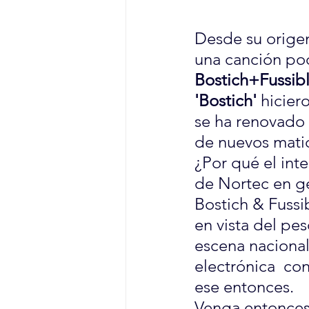
Desde su origen
una canción pod
Bostich+Fussib
'Bostich'
 hicier
se ha renovado 
de nuevos matic
¿Por qué el int
de Nortec en ge
Bostich & Fussi
en vista del pes
escena nacional
electrónica  co
ese entonces.
Venga entonces 