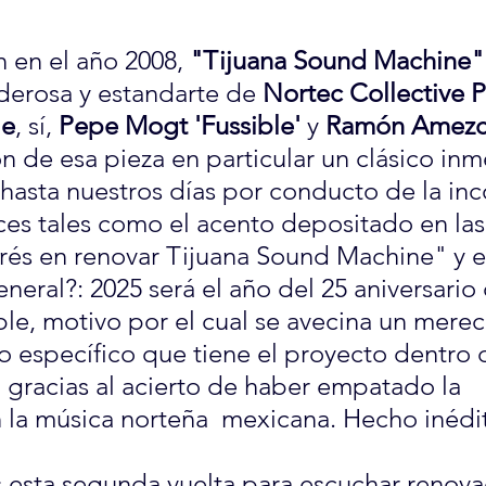
 en el año 2008, 
"Tijuana Sound Machine"
erosa y estandarte de 
Nortec Collective P
le
, sí, 
Pepe Mogt 'Fussible'
 y 
Ramón Amezc
on de esa pieza en particular un clásico in
hasta nuestros días por conducto de la inc
es tales como el acento depositado en las
erés en renovar Tijuana Sound Machine" y el
neral?: 2025 será el año del 25 aniversario
ble, motivo por el cual se avecina un merec
o específico que tiene el proyecto dentro d
 gracias al acierto de haber empatado la 
n la música norteña  mexicana. Hecho inédi
esta segunda vuelta para escuchar renova