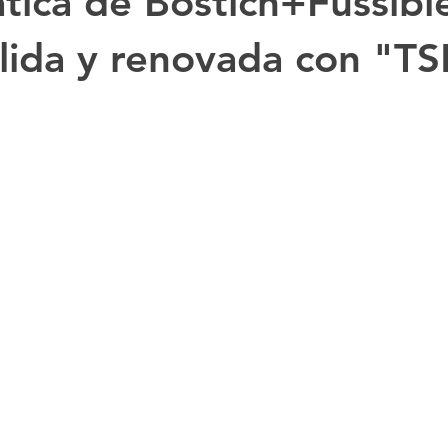
ica de Bostich+Fussibl
lida y renovada con "T