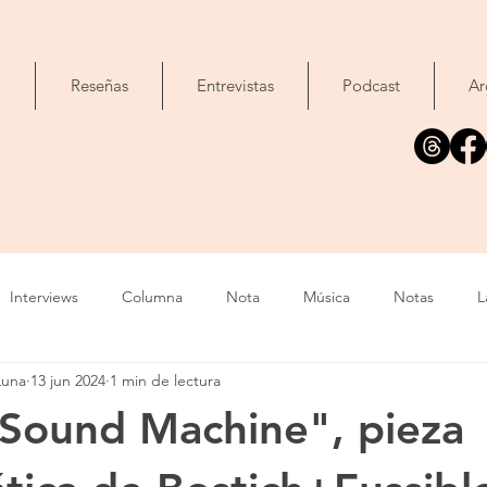
o
Reseñas
Entrevistas
Podcast
Ar
Interviews
Columna
Nota
Música
Notas
L
Luna
13 jun 2024
1 min de lectura
Cine
Foto
Exposición
Libros
Concierto
T
 Sound Machine", pieza
Evento
Cómic
Canción
Fallecimiento
IA