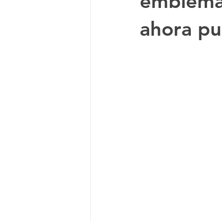
emblemát
ahora pu
Documental
Anime