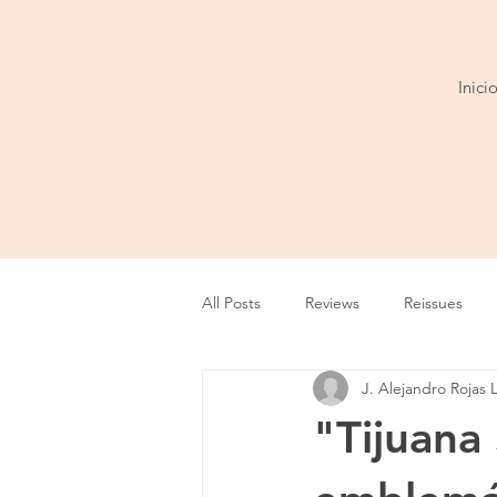
Inici
All Posts
Reviews
Reissues
J. Alejandro Rojas 
Entrevista
Show
Tour
"Tijuana
Cobertura
Playlist
Video