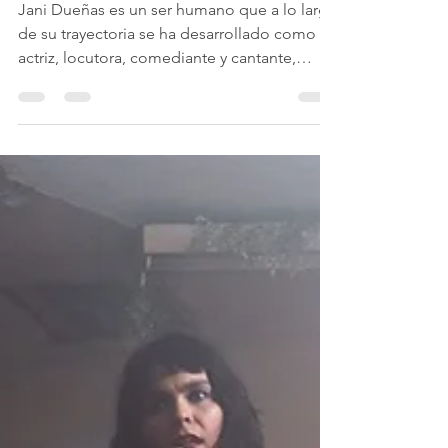
Sombra por la que 'Hay
que morir primero'
Jani Dueñas es un ser humano que a lo largo
de su trayectoria se ha desarrollado como
actriz, locutora, comediante y cantante,
rubros todos ellos vinculados con la
creatividad y el arte, muestra palpable de
ello es Hay que morir primero (2025), trabajo
que se desprende de tu proyecto con el cual
se auto denomina SOMBRA . Asimismo, al
inicio se especificó la humanidad de Jani,
porque también es la encargada de darle
voz e identidad inconfundible a Patana , la
sagaz reporter