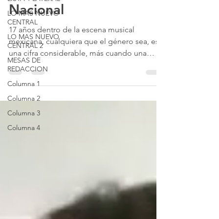
Lunario del Auditorio
LO MAS NUEVO
CENTRAL
Nacional
LO MAS NUEVO
CENTRAL 2
17 años dentro de la escena musical
mexicana, cualquiera que el género sea, es
MESAS DE
REDACCION
una cifra considerable, más cuando una
banda se mueve principalmente en el área
Columna 1
independiente y del rock, situación que si
Columna 2
bien fomenta asumir el control y destino del
Columna 3
proyecto, pues en medida proporcional se
Columna 4
requiere demasiado trabajo a diferencia de
quienes tienen la posibilidad de trabajar con
sellos discográficos establecidos, algo a lo
que la banda accedió recientemente.
Reconózcase entonces l