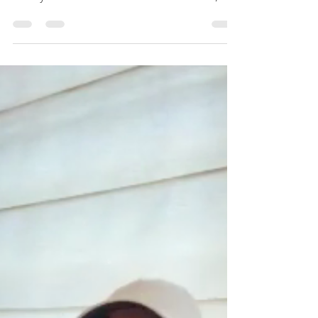
torno a 'Vengo del
Futuro y No Hay Futuro'
De repente, al hacer retrospectiva, es
posible notar que Elis Paprika lleva trazando
su trayectoria musical desde el año 2004,
tiempo...