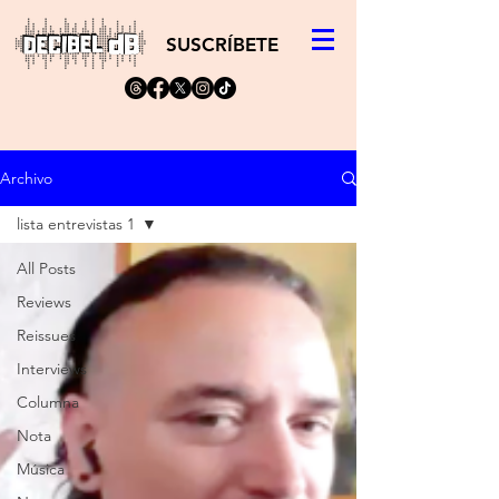
SUSCRÍBETE
Archivo
lista entrevistas 1
All Posts
Reviews
Reissues
Interviews
Columna
Nota
Música