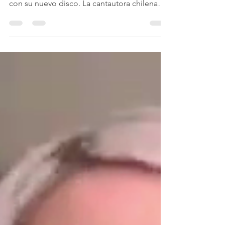
de 'La Primera Luz'
Camila Moreno barrunta los matices del
pasar del tiempo real, onírico e imaginario
con su nuevo disco. La cantautora chilena
regresa con un álbum desnudo, análogo y
confesional, producido por Adán
Jodorowsky en la Ciudad de México . Un
viaje íntimo que convierte el cotidiano en
poesía y la penumbra en un acto de
creación. Existe un instante, sutil y a la vez
vasto, en el que la luz no es sólo una
condición física, sino una decisión. Ese es el
territorio que habita Camila Mo