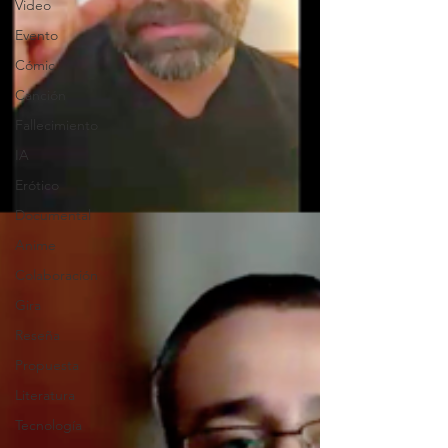
Video
Evento
Cómic
Canción
Fallecimiento
IA
Erótico
Documental
Anime
Colaboración
Gira
Reseña
Propuesta
Literatura
Tecnología