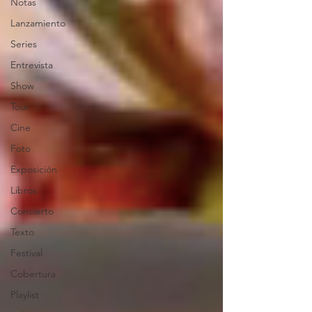
Notas
Lanzamiento
Series
Entrevista
Show
Tour
Cine
Foto
Exposición
Libros
Concierto
Texto
Festival
Cobertura
Playlist