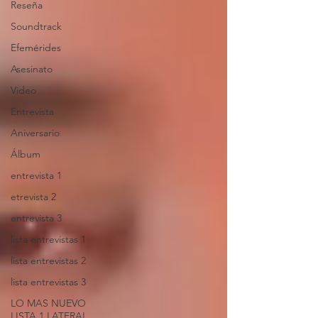
Reseña
Soundtrack
Efemérides
Asesinato
Video
Entrevista
Aniversario
Álbum
entrevista 1
etrevista 2
entrevista 3
lista entrevistas 1
lista entrevistas 2
lista entrevistas 3
LO MAS NUEVO
LISTA 1 LATERAL