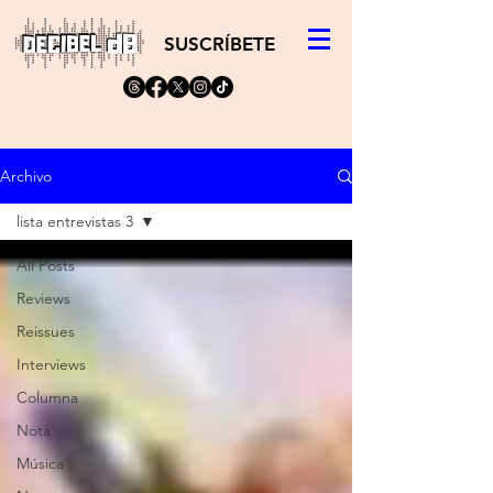
SUSCRÍBETE
Archivo
lista entrevistas 3
All Posts
Reviews
Reissues
Interviews
Columna
Nota
Música