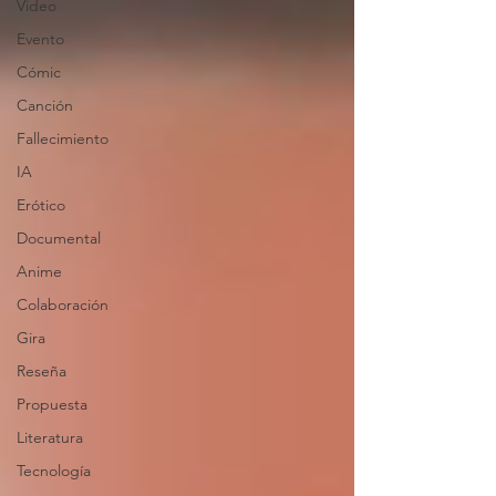
Video
Evento
Cómic
Canción
Fallecimiento
IA
Erótico
Documental
Anime
Colaboración
Gira
Reseña
Propuesta
Literatura
Tecnología