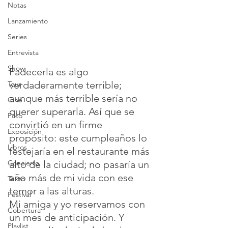
Notas
Lanzamiento
Series
Entrevista
Show
Padecerla es algo 
verdaderamente terrible; 
Tour
aunque más terrible sería no 
Cine
querer superarla. Así que se 
Foto
convirtió en un firme 
Exposición
propósito: este cumpleaños lo 
Libros
festejaría en el restaurante más 
alto de la ciudad; no pasaría un 
Concierto
año más de mi vida con ese 
Texto
temor a las alturas. 
Festival
Mi amiga y yo reservamos con 
Cobertura
un mes de anticipación. Y 
Playlist