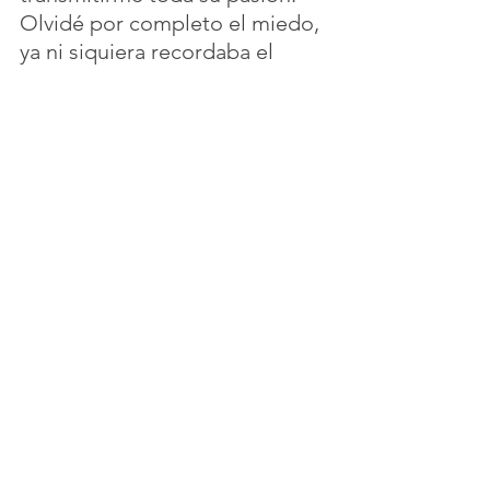
Olvidé por completo el miedo, 
ya ni siquiera recordaba el 
motivo por el cual estaba ahí. 
Logramos detener el tiempo; 
él seguía sonriendo, su rostro 
fue el reflejo de la felicidad 
completa. La música se tornó 
lenta 
♫♪ “… Entonces… 
llegaron ellos, me sacaron a 
empujones de mi casa y me 
encerraron entre estas cuatro 
paredes blancas, donde, 
vienen a verme mis amigos de 
mes en mes, de dos en dos y 
de seis a siete…” ♬♩
Nada mejor que un buen 
bailarín que sepa llevarte a su 