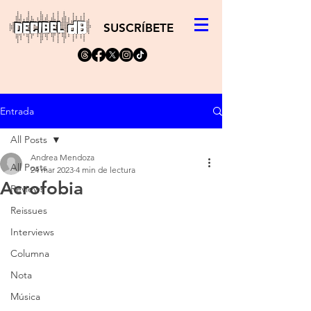
SUSCRÍBETE
Entrada
All Posts
Andrea Mendoza
All Posts
24 mar 2023
4 min de lectura
Acrofobia
Reviews
Reissues
Interviews
Columna
Nota
Música