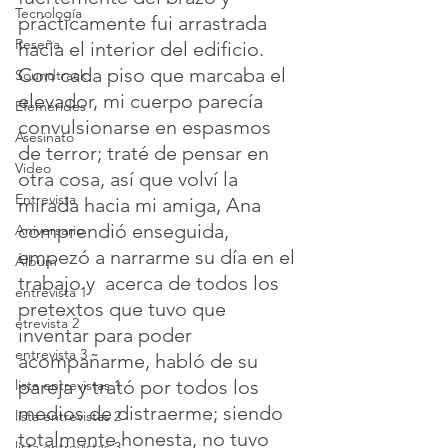
Tecnología
prácticamente fui arrastrada 
Reseña
hacia el interior del edificio. 
Con cada piso que marcaba el 
Soundtrack
elevador, mi cuerpo parecía 
Efemérides
convulsionarse en espasmos 
Asesinato
de terror; traté de pensar en 
Video
otra cosa, así que volví la 
Entrevista
mirada hacia mi amiga, Ana 
comprendió enseguida, 
Aniversario
empezó a narrarme su día en el 
Álbum
trabajo y  acerca de todos los 
entrevista 1
pretextos que tuvo que 
etrevista 2
inventar para poder 
entrevista 3
acompañarme, habló de su 
pareja y trató por todos los 
lista entrevistas 1
medios de distraerme; siendo 
lista entrevistas 2
totalmente honesta, no tuvo 
lista entrevistas 3