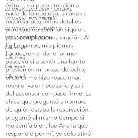
éxito… no puse atención a 
LO MAS NUEVO LISTA 1 LATERAL
nada de lo que dijo, alcanzo a 
LO MAS NUEVO CENTRAL
recordar pequeños detalles 
pero que no servirían siquiera 
LO MAS NUEVO CENTRAL 2
para completar una oración. Al 
MESAS DE REDACCION
fin llegamos; mis piernas 
Columna 1
flaquearon al dar el primer 
Columna 2
paso; volví a sentir una fuerte 
Columna 3
presión en mi brazo derecho, 
Columna 4
el dolor me hizo reaccionar, 
reuní el valor necesario y salí 
del ascensor con paso firme. La 
chica que preguntó a nombre 
de quién estaba la reservación, 
preguntó al mismo tiempo si 
me sentía bien, fue Ana la que 
respondió por mí, yo sólo atiné 