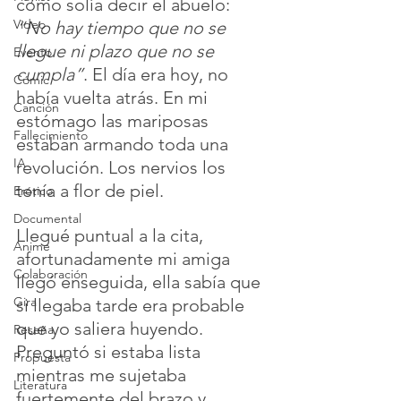
como solía decir el abuelo: 
Video
“No hay tiempo que no se 
llegue ni plazo que no se 
Evento
cumpla”
. El día era hoy, no 
Cómic
había vuelta atrás. En mi 
Canción
estómago las mariposas 
Fallecimiento
estaban armando toda una 
IA
revolución. Los nervios los 
tenía a flor de piel. 
Erótico
Documental
Llegué puntual a la cita, 
Anime
afortunadamente mi amiga 
Colaboración
llegó enseguida, ella sabía que 
Gira
si llegaba tarde era probable 
que yo saliera huyendo. 
Reseña
Preguntó si estaba lista 
Propuesta
mientras me sujetaba 
Literatura
fuertemente del brazo y 