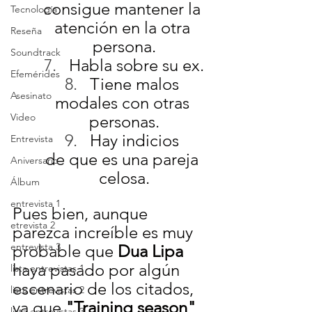
consigue mantener la 
Tecnología
atención en la otra 
Reseña
persona.
Soundtrack
Habla sobre su ex.
Efemérides
Tiene malos 
Asesinato
modales con otras 
Video
personas.
Hay indicios 
Entrevista
de que es una pareja 
Aniversario
celosa.
Álbum
entrevista 1
Pues bien, aunque 
etrevista 2
parezca increíble es muy 
entrevista 3
probable que 
Dua Lipa
haya pasado por algún 
lista entrevistas 1
escenario de los citados, 
lista entrevistas 2
ya que 
"Training season"
, 
lista entrevistas 3