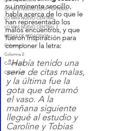
su inminente sencillo, 
LO MAS NUEVO LISTA 1 LATERAL
habla acerca de lo que le 
LO MAS NUEVO CENTRAL
han representado los 
LO MAS NUEVO CENTRAL 2
malos encuentros, y que 
MESAS DE REDACCION
fueron inspiración para 
componer la letra:
Columna 1
Columna 2
"Había tenido una 
Columna 3
serie de citas malas, 
Columna 4
y la última fue la 
gota que derramó 
el vaso. A la 
mañana siguiente 
llegué al estudio y 
Caroline y Tobias 