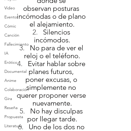
donde se 
observan posturas 
Video
incómodas o de plano 
Evento
el alejamiento.
Cómic
Silencios 
Canción
incómodos.
Fallecimiento
No para de ver el 
IA
reloj o el teléfono.
Evitar hablar sobre 
Erótico
planes futuros, 
Documental
poner excusas, o 
Anime
simplemente no 
Colaboración
querer proponer verse 
Gira
nuevamente.
Reseña
No hay disculpas 
Propuesta
por llegar tarde.
Uno de los dos no 
Literatura