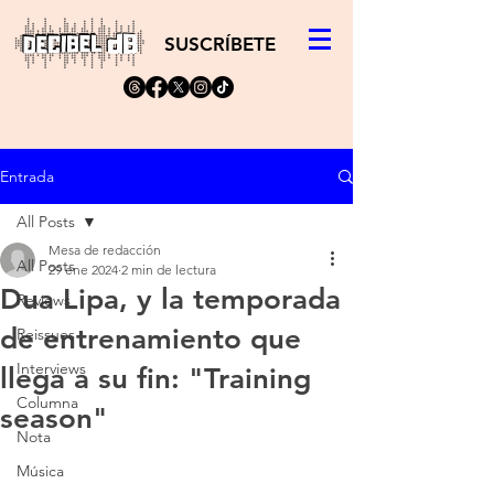
SUSCRÍBETE
Entrada
All Posts
Mesa de redacción
All Posts
29 ene 2024
2 min de lectura
Dua Lipa, y la temporada
Reviews
de entrenamiento que
Reissues
Interviews
llega a su fin: "Training
Columna
season"
Nota
Música