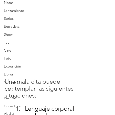
Notas
Lanzamiento
Series
Entrevista
Show
Tour
Cine
Foto
Exposición
Libros
Una mala cita puede 
Concierto
contemplar las siguientes 
Texto
situaciones:
Festival
Cobertura
Lenguaje corporal 
Playlist