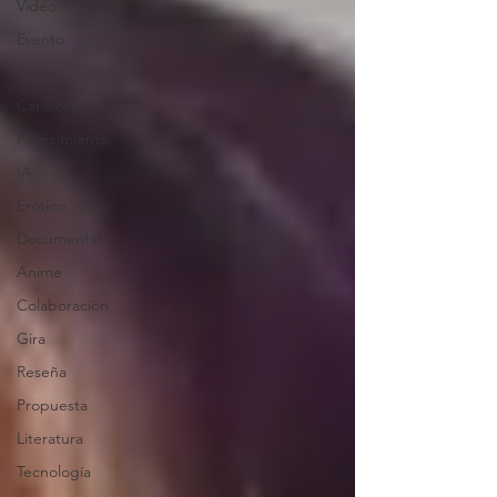
Video
Evento
Cómic
Canción
Fallecimiento
IA
Erótico
Documental
Anime
Colaboración
Gira
Reseña
Propuesta
Literatura
Tecnología