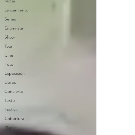
Notas
Lanzamiento
Series
Entrevista
Show
Tour
Cine
Foto
Exposición
Libros
Concierto
Texto
Festival
Cobertura
Playlist