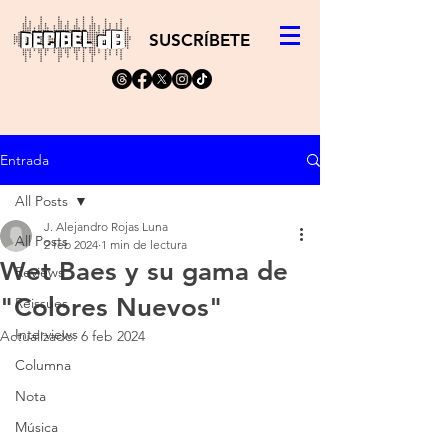
SUSCRÍBETE
Entrada
All Posts
J. Alejandro Rojas Luna
All Posts
2 feb 2024
1 min de lectura
Wet Baes y su gama de
Reviews
"Colores Nuevos"
Reissues
Interviews
Actualizado:
6 feb 2024
Columna
Nota
Música