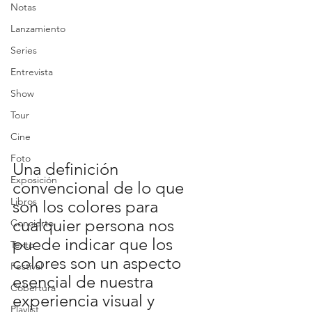
Notas
Lanzamiento
Series
Entrevista
Show
Tour
Cine
Foto
Una definición 
Exposición
convencional de lo que 
Libros
son los colores para 
cualquier persona nos 
Concierto
puede indicar que los 
Texto
colores son un aspecto 
Festival
esencial de nuestra 
Cobertura
experiencia visual y 
Playlist