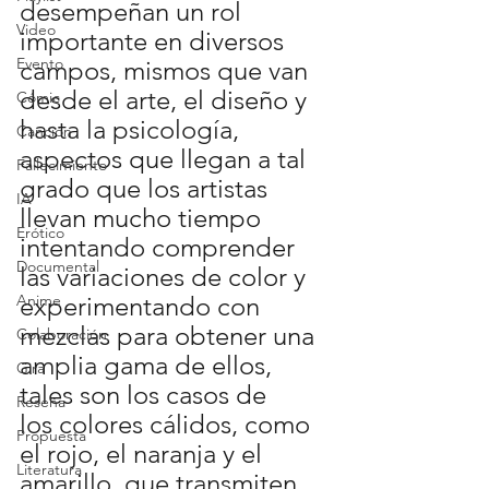
desempeñan un rol 
Video
importante en diversos 
Evento
campos, mismos que van 
desde el arte, el diseño y 
Cómic
hasta la psicología, 
Canción
aspectos que llegan a tal 
Fallecimiento
grado que los artistas 
IA
llevan mucho tiempo 
Erótico
intentando comprender 
Documental
las variaciones de color y 
Anime
experimentando con 
mezclas para obtener una 
Colaboración
amplia gama de ellos, 
Gira
tales son los casos de 
Reseña
los colores cálidos, como 
Propuesta
el rojo, el naranja y el 
Literatura
amarillo, que transmiten 