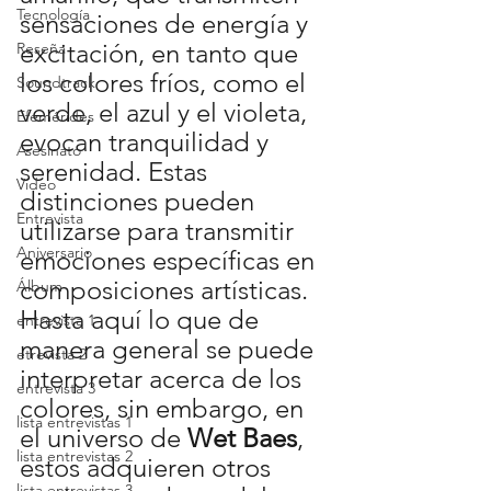
Tecnología
sensaciones de energía y 
excitación, en tanto que 
Reseña
los colores fríos, como el 
Soundtrack
verde, el azul y el violeta, 
Efemérides
evocan tranquilidad y 
Asesinato
serenidad. Estas 
Video
distinciones pueden 
Entrevista
utilizarse para transmitir 
Aniversario
emociones específicas en 
composiciones artísticas.
Álbum
Hasta aquí lo que de 
entrevista 1
manera general se puede 
etrevista 2
interpretar acerca de los 
entrevista 3
colores, sin embargo, en 
lista entrevistas 1
el universo de 
Wet Baes
, 
lista entrevistas 2
estos adquieren otros 
lista entrevistas 3