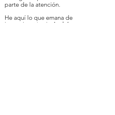
parte de la atención.
He aquí lo que emana de 
la producción de 
Andrés 
Jaime, el propio Wet 
Baes,
 que se perfila para 
conformar nuevo y 
colorido material sensorial.
https://www.youtube.com/watch?
v=4_r7b60TXr8
Por: J. Alejandro Rojas 