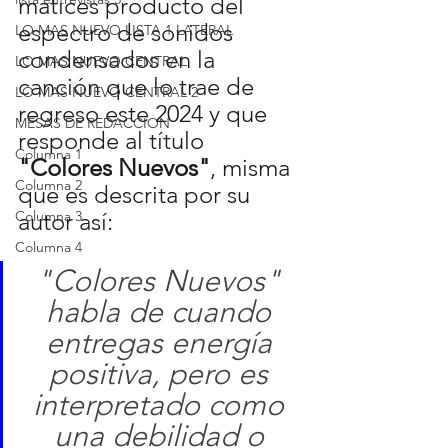
matices producto del 
espectro de sonidos 
LO MAS NUEVO LISTA 1 LATERAL
condensados en la 
LO MAS NUEVO CENTRAL
canción que lo trae de 
LO MAS NUEVO CENTRAL 2
regreso este 2024 y que 
MESAS DE REDACCION
responde al título 
Columna 1
"Colores Nuevos"
, misma 
Columna 2
que es descrita por su 
Columna 3
autor así:
Columna 4
"Colores Nuevos" 
habla de cuando 
entregas energía 
positiva, pero es 
interpretado como 
una debilidad o 