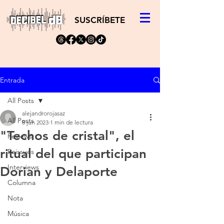
SUSCRÍBETE
Entrada
All Posts
alejandrorojasaz
All Posts
8 jun 2023
1 min de lectura
"Techos de cristal", el
Reviews
ritual del que participan
Reissues
Interviews
Dorian y Delaporte
Columna
Nota
Música