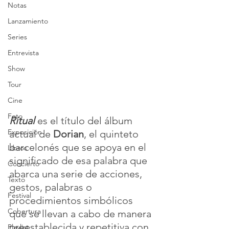
Notas
Lanzamiento
Series
Entrevista
Show
Tour
Cine
Foto
Ritual
 es el título del álbum 
Exposición
actual de 
Dorian
, el quinteto 
barcelonés que se apoya en el 
Libros
significado de esa palabra que 
Concierto
abarca una serie de acciones, 
Texto
gestos, palabras o 
Festival
procedimientos simbólicos 
Cobertura
que se llevan a cabo de manera 
preestablecida y repetitiva con 
Playlist