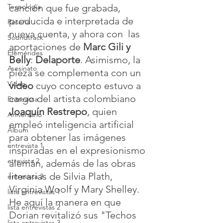
Tecnología
canción que fue grabada, 
producida e interpretada de 
Reseña
nueva cuenta, y ahora con  las 
Soundtrack
aportaciones de 
Marc Gili y 
Efemérides
Belly
: 
Delaporte
. Asimismo, la 
Asesinato
pieza se complementa con un 
Video
video
 cuyo concepto estuvo a 
cargo del artista colombiano 
Entrevista
Joaquín Restrepo
, quien 
Aniversario
empleó inteligencia artificial 
Álbum
para obtener las imágenes 
entrevista 1
inspiradas en el expresionismo 
etrevista 2
alemán, además de las obras 
literarias de Silvia Plath, 
entrevista 3
Virginia Woolf y Mary Shelley.
lista entrevistas 1
He aquí la manera en que 
lista entrevistas 2
Dorian revitalizó sus "Techos 
lista entrevistas 3