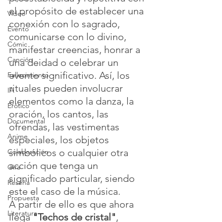
el propósito de establecer una 
Video
conexión con lo sagrado, 
Evento
comunicarse con lo divino, 
Cómic
manifestar creencias, honrar a 
Canción
una deidad o celebrar un 
evento significativo. Así, los 
Fallecimiento
rituales pueden involucrar 
IA
elementos como la danza, la 
Erótico
oración, los cantos, las 
Documental
ofrendas, las vestimentas 
Anime
especiales, los objetos 
simbólicos o cualquier otra 
Colaboración
acción que tenga un 
Gira
significado particular, siendo 
Reseña
este el caso de la música.
Propuesta
A partir de ello es que ahora 
Literatura
llega 
"Techos de cristal"
, 