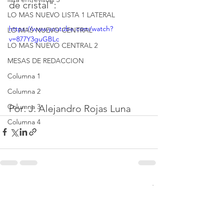
de cristal":
LO MAS NUEVO LISTA 1 LATERAL
https://www.youtube.com/watch?
LO MAS NUEVO CENTRAL
v=877Y3guGBLc
LO MAS NUEVO CENTRAL 2
MESAS DE REDACCION
Columna 1
Columna 2
Columna 3
Por: J. Alejandro Rojas Luna
Columna 4
Ver todo
Entradas recientes