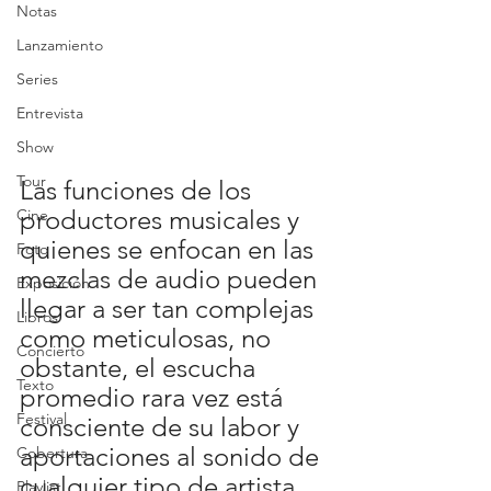
Notas
Lanzamiento
Series
Entrevista
Show
Tour
Las funciones de los 
productores musicales y 
Cine
quienes se enfocan en las 
Foto
mezclas de audio pueden 
Exposición
llegar a ser tan complejas 
Libros
como meticulosas, no 
Concierto
obstante, el escucha 
Texto
promedio rara vez está 
Festival
consciente de su labor y 
aportaciones al sonido de 
Cobertura
cualquier tipo de artista.
Playlist