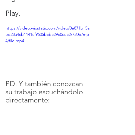
Play.
https://video.wixstatic.com/video/0e871b_5a
ed28a4cb1141cf9605bcbc29c0cec2/720p/mp
4/file.mp4
PD. Y también conozcan 
su trabajo escuchándolo 
directamente: