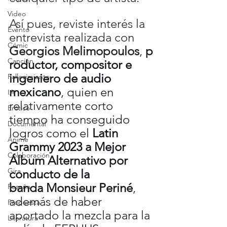
Video
Así pues, reviste interés la 
Evento
entrevista realizada con 
Cómic
Georgios Melimopoulos
, 
p
Canción
roductor, compositor e 
ingeniero de audio 
Fallecimiento
mexicano
, quien en 
IA
relativamente corto 
Erótico
tiempo ha conseguido 
Documental
logros como el 
Latin 
Anime
Grammy 2023 a Mejor 
Colaboración
Álbum Alternativo por 
Gira
conducto de la 
banda Monsieur Periné
, 
Reseña
además de haber 
Propuesta
aportado la mezcla para la 
Literatura