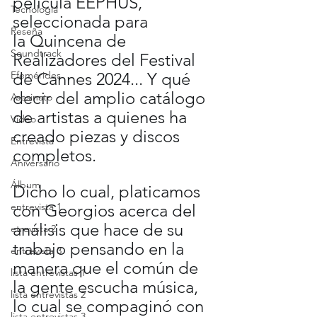
película EEPHUS, 
Tecnología
seleccionada para 
Reseña
la Quincena de 
Soundtrack
Realizadores del Festival 
de Cannes 2024... Y qué 
Efemérides
decir del amplio catálogo 
Asesinato
de artistas a quienes ha 
Video
creado piezas y discos 
Entrevista
completos.
Aniversario
Álbum
Dicho lo cual, platicamos 
con Georgios acerca del 
entrevista 1
análisis que hace de su 
etrevista 2
trabajo pensando en la 
entrevista 3
manera que el común de 
lista entrevistas 1
la gente escucha música, 
lista entrevistas 2
lo cual se compaginó con 
lista entrevistas 3