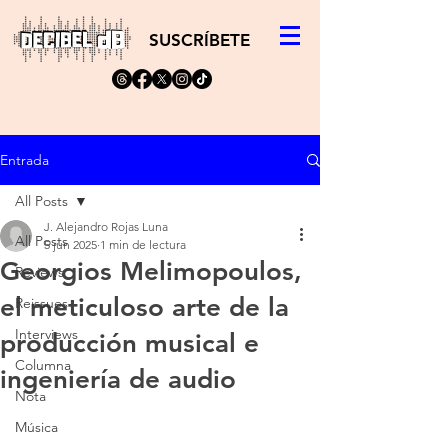
SUSCRÍBETE
Entrada
All Posts
J. Alejandro Rojas Luna
All Posts
5 jun 2025
1 min de lectura
Georgios Melimopoulos,
Reviews
el meticuloso arte de la
Reissues
Interviews
producción musical e
Columna
ingeniería de audio
Nota
Música