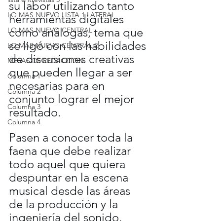
su labor utilizando tanto 
LO MAS NUEVO LISTA 1 LATERAL
herramientas digitales 
como análogas, tema que 
LO MAS NUEVO CENTRAL
se ligó con las habilidades 
LO MAS NUEVO CENTRAL 2
de discusiones creativas 
MESAS DE REDACCION
que pueden llegar a ser 
Columna 1
necesarias para en 
Columna 2
conjunto lograr el mejor 
Columna 3
resultado.
Columna 4
Pasen a conocer toda la 
faena que debe realizar 
todo aquel que quiera 
despuntar en la escena 
musical desde las áreas 
de la producción y la 
ingeniería del sonido.