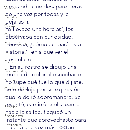
deseando que desaparecieras 
Video
de una vez por todas y la 
Evento
dejaras ir.
Cómic
Yo llevaba una hora así, los 
Canción
observaba con curiosidad, 
pensaba, ¿cómo acabará esta 
Fallecimiento
historia? Tenía que ver el 
IA
desenlace.
Erótico
   En su rostro se dibujó una 
Documental
mueca de dolor al escucharte, 
Anime
no supe qué fue lo que dijiste, 
sólo deduje por su expresión 
Colaboración
que le dolió sobremanera. Se 
Gira
levantó, caminó tambaleante 
Reseña
hacia la salida, flaqueó un 
Propuesta
instante que aprovechaste para 
Literatura
tocarla una vez más, <<tan 