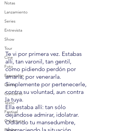
Notas
Lanzamiento
Series
Entrevista
Show
Tour
Te vi por primera vez. Estabas 
Cine
allí, tan varonil, tan gentil, 
Foto
como pidiendo perdón por 
Exposición
amarla, por venerarla. 
Simplemente por pertenecerle, 
Libros
contra su voluntad, aun contra 
Concierto
la tuya.
Texto
Ella estaba allí: tan sólo 
Festival
dejándose admirar, idolatrar. 
Cobertura
Odiando tu mansedumbre, 
aborreciendo la situación, 
Playlist