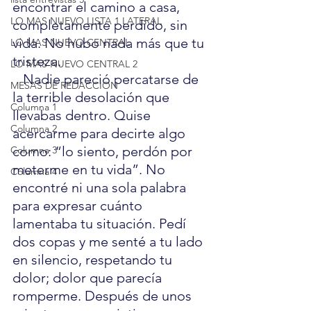
encontrar el camino a casa, 
LO MAS NUEVO LISTA 1 LATERAL
completamente perdido, sin 
vida. No hubo nada más que tu 
LO MAS NUEVO CENTRAL
tristeza.
LO MAS NUEVO CENTRAL 2
   Nadie pareció percatarse de 
MESAS DE REDACCION
la terrible desolación que 
Columna 1
llevabas dentro. Quise 
Columna 2
acercarme para decirte algo 
como: “lo siento, perdón por 
Columna 3
meterme en tu vida”. No 
Columna 4
encontré ni una sola palabra 
para expresar cuánto 
lamentaba tu situación. Pedí 
dos copas y me senté a tu lado 
en silencio, respetando tu 
dolor; dolor que parecía 
romperme. Después de unos 