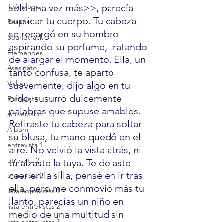
Tecnología
sólo una vez más>>, parecía 
suplicar tu cuerpo. Tu cabeza 
Reseña
se recargó en su hombro 
Soundtrack
aspirando su perfume, tratando 
Efemérides
de alargar el momento. Ella, un 
Asesinato
tanto confusa, te apartó 
Video
suavemente, dijo algo en tu 
oído, susurró dulcemente 
Entrevista
palabras que supuse amables. 
Aniversario
Retiraste tu cabeza para soltar  
Álbum
su blusa, tu mano quedó en el 
entrevista 1
aire. No volvió la vista atrás, ni 
etrevista 2
tú alzaste la tuya. Te dejaste 
caer en la silla, pensé en ir tras 
entrevista 3
ella, pero me conmovió más tu 
lista entrevistas 1
llanto, parecías un niño en 
lista entrevistas 2
medio de una multitud sin 
lista entrevistas 3