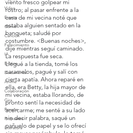
viento fresco golpear mi 
Video
rostro; al pasar enfrente a la 
casa de mi vecina noté que 
Evento
estaba alguien sentado en la 
Cómic
banqueta; saludé por 
Canción
costumbre. <Buenas noches>, 
Fallecimiento
dije mientras seguí caminado. 
IA
La respuesta fue seca. 
Llegué a la tienda, tomé los 
Erótico
caramelos, pagué y salí con 
Documental
cierta apatía. Ahora reparé en 
Anime
ella, era Betty, la hija mayor de 
Colaboración
mi vecina, estaba llorando, de 
Gira
pronto sentí la necesidad de 
Reseña
acercarme; me senté a su lado 
sin decir palabra, saqué un 
Propuesta
pañuelo de papel y se lo ofrecí 
Literatura