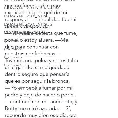
que no fumo— dije para 
LO MAS NUEVO LISTA 1 LATERAL
explicarle el por qué de mi 
LO MAS NUEVO CENTRAL
respuesta— En realidad fue mi 
LO MAS NUEVO CENTRAL 2
debut y despedida.
— Mi madre detesta que fume, 
MESAS DE REDACCION
por ello estoy afuera. —Me 
Columna 1
dijo para continuar con 
Columna 2
nuestras confidencias—
Columna 3
Tuvimos una pelea y necesitaba 
Columna 4
un cigarrillo, si me quedaba 
dentro seguro que pensaría 
que es por seguir la bronca.
— Yo empecé a fumar por mi 
padre y dejé de hacerlo por él. 
—continué con mi  anécdota, y 
Betty me miró azorada. —Sí, 
recuerdo muy bien ese día, era 