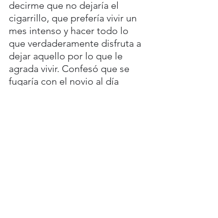
decirme que no dejaría el 
cigarrillo, que prefería vivir un 
mes intenso y hacer todo lo 
que verdaderamente disfruta a 
dejar aquello por lo que le 
agrada vivir. Confesó que se 
fugaría con el novio al día 
siguiente y haría todo lo que 
no se había permitido hacer.
Subí a casa después de tres 
horas; mi madre preguntó por 
qué había tardado tanto, le 
respondí que la amaba lo 
suficiente para quedarme a su 
lado. No lo entendió. ¿Sabes?, 
le pregunté, siempre he 
escuchado que se debe vivir 