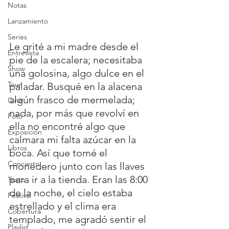
Notas
Lanzamiento
Series
Le grité a mi madre desde el 
Entrevista
pie de la escalera; necesitaba 
Show
una golosina, algo dulce en el 
Tour
paladar. Busqué en la alacena 
algún frasco de mermelada; 
Cine
nada, por más que revolví en 
Foto
ella no encontré algo que 
Exposición
calmara mi falta azúcar en la 
Libros
boca. Así que tomé el 
Concierto
monedero junto con las llaves 
para ir a la tienda. Eran las 8:00 
Texto
de la noche, el cielo estaba 
Festival
estrellado y el clima era 
Cobertura
templado, me agradó sentir el 
Playlist