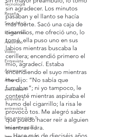
sin mayor preámbulo, lo tomó 
Tecnología
sin agradecer. Los minutos 
Reseña
pasaban y el llanto se hacía 
Soundtrack
más fuerte. Sacó una caja de 
cigarrillos, me ofreció uno, lo 
Efemérides
tomé, ella puso uno en sus 
Asesinato
labios mientras buscaba la 
Video
cerillera; encendió primero el 
Entrevista
mío, agradecí. Estaba 
Aniversario
encendiendo el suyo mientras 
me dijo: “No sabía que 
Álbum
fumabas”; ni yo tampoco, le 
entrevista 1
contesté mientras aspiraba el 
etrevista 2
humo del cigarrillo; la risa le 
entrevista 3
provocó tos. Me alegró saber 
lista entrevistas 1
que puedo hacer reír a alguien 
mientras llora.
lista entrevistas 2
— Hace más de dieciséis años 
lista entrevistas 3